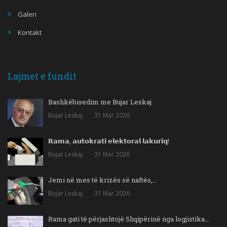
Galeri
Kontakt
Lajmet e fundit
Bashkëbisedim me Bujar Leskaj
Bujar Leskaj
31 Mar 2026
𝗥𝗮𝗺𝗮, 𝗮𝘂𝘁𝗼𝗸𝗿𝗮𝘁𝗶 𝗲𝗹𝗲𝗸𝘁𝗼𝗿𝗮𝗹 𝗹𝗮𝗸𝘂𝗿𝗶𝗾!
Bujar Leskaj
31 Mar 2026
Jemi në mes të krizës së naftës,…
Bujar Leskaj
31 Mar 2026
Rama gati të përjashtojë Shqipërinë nga logjistika…