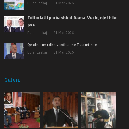
Bujar Leskaj
31 Mar 2026
𝗘𝗱𝗶𝘁𝗼𝗿𝗶𝗮𝗹𝗶 𝗶 𝗽𝗲𝗿𝗯𝗮𝘀𝗵𝗸𝗲𝘁 𝗥𝗮𝗺𝗮-𝗩𝘂𝗰𝗶𝗰, 𝗻𝗷𝗲 𝘁𝗵𝗶𝗸𝗲
𝗽𝗮𝘀…
Bujar Leskaj
31 Mar 2026
Që abuzimi dhe vjedhja me Butrintin të…
Bujar Leskaj
31 Mar 2026
Galeri