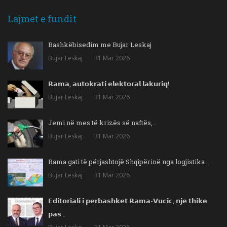
Lajmet e fundit
Bashkëbisedim me Bujar Leskaj
Bujar Leskaj
31 Mar 2026
𝗥𝗮𝗺𝗮, 𝗮𝘂𝘁𝗼𝗸𝗿𝗮𝘁𝗶 𝗲𝗹𝗲𝗸𝘁𝗼𝗿𝗮𝗹 𝗹𝗮𝗸𝘂𝗿𝗶𝗾!
Bujar Leskaj
31 Mar 2026
Jemi në mes të krizës së naftës,…
Bujar Leskaj
31 Mar 2026
Rama gati të përjashtojë Shqipërinë nga logjistika…
Bujar Leskaj
31 Mar 2026
𝗘𝗱𝗶𝘁𝗼𝗿𝗶𝗮𝗹𝗶 𝗶 𝗽𝗲𝗿𝗯𝗮𝘀𝗵𝗸𝗲𝘁 𝗥𝗮𝗺𝗮-𝗩𝘂𝗰𝗶𝗰, 𝗻𝗷𝗲 𝘁𝗵𝗶𝗸𝗲
𝗽𝗮𝘀…