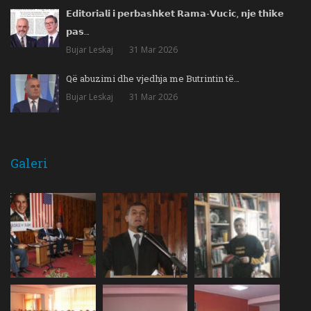
𝗘𝗱𝗶𝘁𝗼𝗿𝗶𝗮𝗹𝗶 𝗶 𝗽𝗲𝗿𝗯𝗮𝘀𝗵𝗸𝗲𝘁 𝗥𝗮𝗺𝗮-𝗩𝘂𝗰𝗶𝗰, 𝗻𝗷𝗲 𝘁𝗵𝗶𝗸𝗲
𝗽𝗮𝘀…
Bujar Leskaj
31 Mar 2026
Që abuzimi dhe vjedhja me Butrintin të…
Bujar Leskaj
31 Mar 2026
Galeri