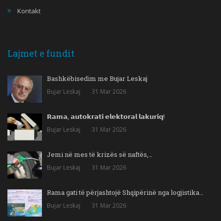
Kontakt
Lajmet e fundit
Bashkëbisedim me Bujar Leskaj
Bujar Leskaj
31 Mar 2026
𝗥𝗮𝗺𝗮, 𝗮𝘂𝘁𝗼𝗸𝗿𝗮𝘁𝗶 𝗲𝗹𝗲𝗸𝘁𝗼𝗿𝗮𝗹 𝗹𝗮𝗸𝘂𝗿𝗶𝗾!
Bujar Leskaj
31 Mar 2026
Jemi në mes të krizës së naftës,…
Bujar Leskaj
31 Mar 2026
Rama gati të përjashtojë Shqipërinë nga logjistika…
Bujar Leskaj
31 Mar 2026