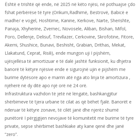
Është e trishtë që ende, në 2025 në këto njësi, në pothuajse çdo
fshat përbërëse të tyre (Orikum,Radhimë, Bestrovë, Babicë e
madhe/ e vogel, Hoshtime, Kanine, Kerkove, Narte, Sherishte,
Panaja, Xhyherine, Zvernec, Novosele, Aliban, Bishan, Mifol,
Poro, Dellenje, Delisuf, Trevllazer, Cerkovine, Skrofotine, Fitore,
Akerni, Shushice, Bunavi, Beshisht, Grabian, Drithas, Mekat,
Llakatund, Ceprat, Risili), ende mungon uji I pijshëm,
ujësjellësa të amortizuar e të dalë jashtë funksionit, ku dhjetra
banorë të këtyre njësive ende e sigurojnë ujin e pijshëm me
burime dytësore apo e marrin atë nga ato linja të amortizura ,
njëherë në dy ditë apo një orë në 24 orë.
Infrastruktura vazhdon të jetë në lëngatë, bashkangjitur
shërbimeve të tjera urbane të cilat as që bëhet fjalë. Banorët e
nderuar të këtyre zonave, të cilët janë dhe njerëz shumë
punëtorë I përgjgijen nevojave të komunitetit me burime të tyre
private, sepse shërbimet bashkiake aty kane qenë dhe janë
“zero”.