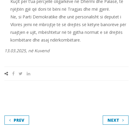
Kuçit për t’ua përcjellë oligarkëve në Dhërmi dhe Palasë, të
njëjtën gjë që doni të bëni në Tragjas dhe më gjerë.
Ne, si Parti Demokratike dhe unë personalisht si deputet i
Vlorës jemi në mbrojtje të së drejtës së këtyre banorëve për
ruajtjen e ujit, mbështetur në të gjitha normat e së drejtës
kombëtare dhe asaj ndërkombëtare.
13.03.2025, në Kuvend
PREV
NEXT