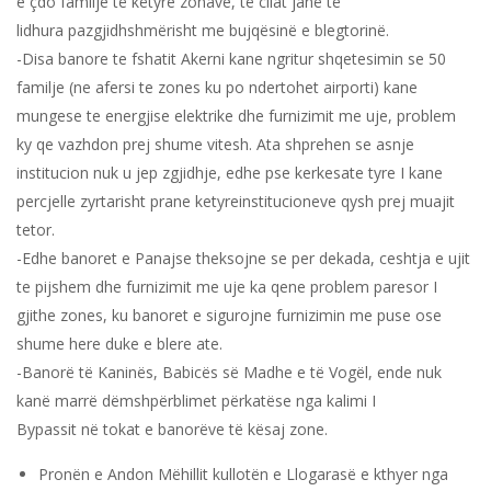
e çdo familje të këtyre zonave, të cilat janë të
lidhura pazgjidhshmërisht me bujqësinë e blegtorinë.
-Disa banore te fshatit Akerni kane ngritur shqetesimin se 50
familje (ne afersi te zones ku po ndertohet airporti) kane
mungese te energjise elektrike dhe furnizimit me uje, problem
ky qe vazhdon prej shume vitesh. Ata shprehen se asnje
institucion nuk u jep zgjidhje, edhe pse kerkesate tyre I kane
percjelle zyrtarisht prane ketyreinstitucioneve qysh prej muajit
tetor.
-Edhe banoret e Panajse theksojne se per dekada, ceshtja e ujit
te pijshem dhe furnizimit me uje ka qene problem paresor I
gjithe zones, ku banoret e sigurojne furnizimin me puse ose
shume here duke e blere ate.
-Banorë të Kaninës, Babicës së Madhe e të Vogël, ende nuk
kanë marrë dëmshpërblimet përkatëse nga kalimi I
Bypassit në tokat e banorëve të kësaj zone.
Pronën e Andon Mëhillit kullotën e Llogarasë e kthyer nga