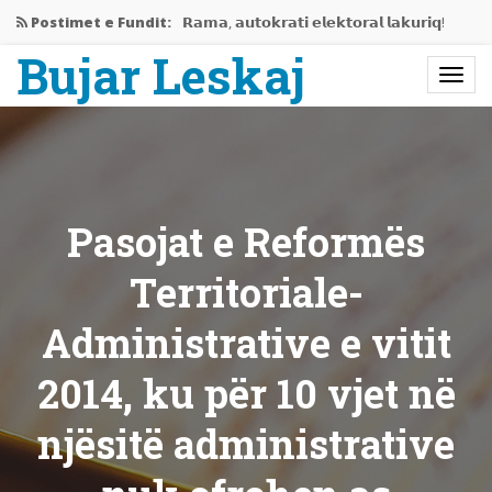
Postimet e Fundit:
𝗥𝗮𝗺𝗮, 𝗮𝘂𝘁𝗼𝗸𝗿𝗮𝘁𝗶 𝗲𝗹𝗲𝗸𝘁𝗼𝗿𝗮𝗹 𝗹𝗮𝗸𝘂𝗿𝗶𝗾!
Bujar Leskaj
Jemi në mes të krizës…
Rama gati të përjashtojë Shqipërinë…
𝗘𝗱𝗶𝘁𝗼𝗿𝗶𝗮𝗹𝗶 𝗶 𝗽𝗲𝗿𝗯𝗮𝘀𝗵𝗸𝗲𝘁 𝗥𝗮𝗺𝗮-𝗩𝘂𝗰𝗶𝗰,
𝗻𝗷𝗲…
Pasojat e Reformës
Bashkëbisedim me Bujar Leskaj
Territoriale-
Administrative e vitit
2014, ku për 10 vjet në
njësitë administrative