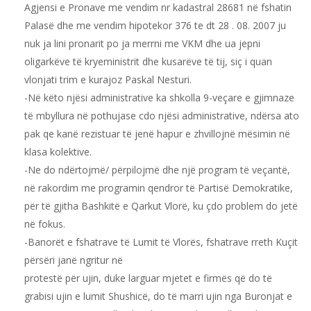
Agjensi e Pronave me vendim nr kadastral 28681 në fshatin
Palasë dhe me vendim hipotekor 376 te dt 28 . 08. 2007 ju
nuk ja lini pronarit po ja merrni me VKM dhe ua jepni
oligarkëve të kryeministrit dhe kusarëve të tij, siç i quan
vlonjati trim e kurajoz Paskal Nesturi.
-Në këto njësi administrative ka shkolla 9-veçare e gjimnaze
të mbyllura në pothujase cdo njësi administrative, ndërsa ato
pak qe kanë rezistuar të jenë hapur e zhvillojnë mësimin në
klasa kolektive.
-Ne do ndërtojmë/ përpilojmë dhe një program të veçantë,
në rakordim me programin qendror të Partisë Demokratike,
për të gjitha Bashkitë e Qarkut Vlorë, ku çdo problem do jetë
në fokus.
-Banorët e fshatrave të Lumit të Vlorës, fshatrave rreth Kuçit
përsëri janë ngritur në
protestë për ujin, duke larguar mjetet e firmës që do të
grabisi ujin e lumit Shushicë, do të marri ujin nga Buronjat e