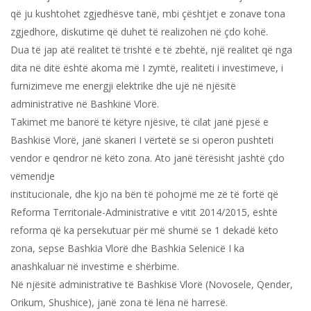
që ju kushtohet zgjedhësve tanë, mbi çështjet e zonave tona
zgjedhore, diskutime që duhet të realizohen në çdo kohë.
Dua të jap atë realitet të trishtë e të zbehtë, një realitet që nga
dita në ditë është akoma më I zymtë, realiteti i investimeve, i
furnizimeve me energji elektrike dhe ujë në njësitë
administrative në Bashkinë Vlorë.
Takimet me banorë të këtyre njësive, të cilat janë pjesë e
Bashkisë Vlorë, janë skaneri I vërtetë se si operon pushteti
vendor e qendror në këto zona. Ato janë tërësisht jashtë çdo
vëmendje
institucionale, dhe kjo na bën të pohojmë me zë të fortë që
Reforma Territoriale-Administrative e vitit 2014/2015, është
reforma që ka persekutuar për më shumë se 1 dekadë këto
zona, sepse Bashkia Vlorë dhe Bashkia Selenicë I ka
anashkaluar në investime e shërbime.
Në njësitë administrative të Bashkisë Vlorë (Novosele, Qender,
Orikum, Shushice), janë zona të lëna në harresë.