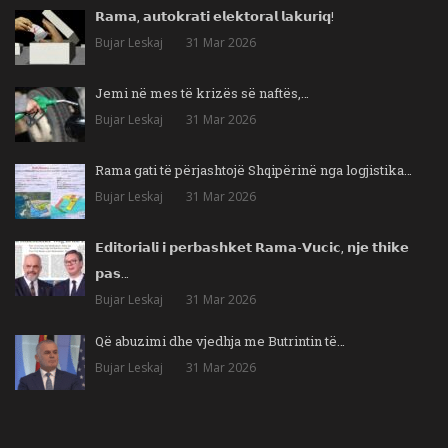
𝗥𝗮𝗺𝗮, 𝗮𝘂𝘁𝗼𝗸𝗿𝗮𝘁𝗶 𝗲𝗹𝗲𝗸𝘁𝗼𝗿𝗮𝗹 𝗹𝗮𝗸𝘂𝗿𝗶𝗾!
Bujar Leskaj
31 Mar 2026
Jemi në mes të krizës së naftës,…
Bujar Leskaj
31 Mar 2026
Rama gati të përjashtojë Shqipërinë nga logjistika…
Bujar Leskaj
31 Mar 2026
𝗘𝗱𝗶𝘁𝗼𝗿𝗶𝗮𝗹𝗶 𝗶 𝗽𝗲𝗿𝗯𝗮𝘀𝗵𝗸𝗲𝘁 𝗥𝗮𝗺𝗮-𝗩𝘂𝗰𝗶𝗰, 𝗻𝗷𝗲 𝘁𝗵𝗶𝗸𝗲
𝗽𝗮𝘀…
Bujar Leskaj
31 Mar 2026
Që abuzimi dhe vjedhja me Butrintin të…
Bujar Leskaj
31 Mar 2026