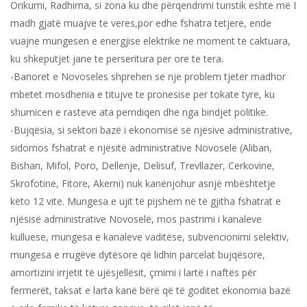
Orikumi, Radhima, si zona ku dhe përqendrimi turistik eshte më I
madh gjatë muajve te veres,por edhe fshatra tetjere, ende
vuajne mungesen e energjise elektrike ne moment te caktuara,
ku shkeputjet jane te perseritura per ore te tera.
-Banoret e Novoseles shprehen se nje problem tjeter madhor
mbetet mosdhenia e titujve te pronesise per tokate tyre, ku
shumicen e rasteve ata perndiqen dhe nga bindjet politike.
-Bujqësia, si sektori bazë i ekonomisë së njësive administrative,
sidomos fshatrat e njësitë administrative Novoselë (Aliban,
Bishan, Mifol, Poro, Dellenje, Delisuf, Trevllazer, Cerkovine,
Skrofotine, Fitore, Akerni) nuk kanënjohur asnjë mbështetje
këto 12 vite. Mungesa e ujit të pijshëm në të gjitha fshatrat e
njësisë administrative Novoselë, mos pastrimi i kanaleve
kulluese, mungesa e kanaleve vaditëse, subvencionimi selektiv,
mungesa e rrugëve dytësore që lidhin parcelat bujqësore,
amortizini irrjetit të ujësjellësit, çmimi i lartë i naftës për
fermerët, taksat e larta kanë bërë që të goditet ekonomia bazë