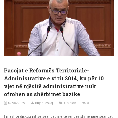
Pasojat e Reformës Territoriale-
Administrative e vitit 2014, ku për 10
vjet në njësitë administrative nuk
ofrohen as shërbimet bazike
07/04/2025
Bujar Leskaj
Opinion
0
I mëshoj diskutimit se seancat më të rëndësishme janë seancat