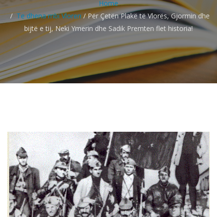
Home
Te dhena mbi Vloren
/
Për Çetën Plakë të Vlorës, Gjormin dhe
bijtë e tij, Neki Ymerin dhe Sadik Premten flet historia!