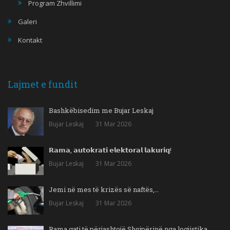
Program Zhvillimi
Galeri
Kontakt
Lajmet e fundit
Bashkëbisedim me Bujar Leskaj
Bujar Leskaj
31 Mar 2026
𝗥𝗮𝗺𝗮, 𝗮𝘂𝘁𝗼𝗸𝗿𝗮𝘁𝗶 𝗲𝗹𝗲𝗸𝘁𝗼𝗿𝗮𝗹 𝗹𝗮𝗸𝘂𝗿𝗶𝗾!
Bujar Leskaj
31 Mar 2026
Jemi në mes të krizës së naftës,…
Bujar Leskaj
31 Mar 2026
Rama gati të përjashtojë Shqipërinë nga logjistika…