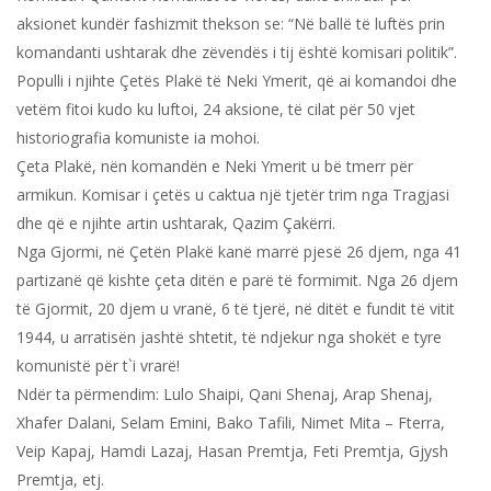
aksionet kundër fashizmit thekson se: “Në ballë të luftës prin
komandanti ushtarak dhe zëvendës i tij është komisari politik”.
Populli i njihte Çetës Plakë të Neki Ymerit, që ai komandoi dhe
vetëm fitoi kudo ku luftoi, 24 aksione, të cilat për 50 vjet
historiografia komuniste ia mohoi.
Çeta Plakë, nën komandën e Neki Ymerit u bë tmerr për
armikun. Komisar i çetës u caktua një tjetër trim nga Tragjasi
dhe që e njihte artin ushtarak, Qazim Çakërri.
Nga Gjormi, në Çetën Plakë kanë marrë pjesë 26 djem, nga 41
partizanë që kishte çeta ditën e parë të formimit. Nga 26 djem
të Gjormit, 20 djem u vranë, 6 të tjerë, në ditët e fundit të vitit
1944, u arratisën jashtë shtetit, të ndjekur nga shokët e tyre
komunistë për t`i vrarë!
Ndër ta përmendim: Lulo Shaipi, Qani Shenaj, Arap Shenaj,
Xhafer Dalani, Selam Emini, Bako Tafili, Nimet Mita – Fterra,
Veip Kapaj, Hamdi Lazaj, Hasan Premtja, Feti Premtja, Gjysh
Premtja, etj.