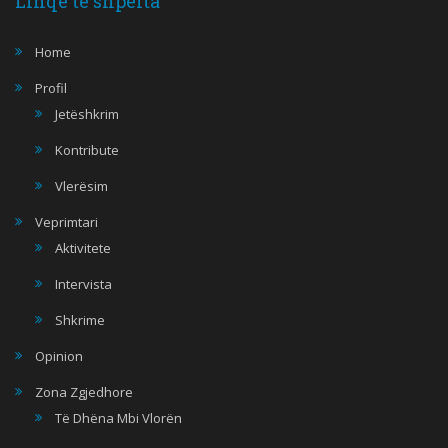
Linqe te shpelta
Home
Profil
Jetëshkrim
Kontribute
Vlerësim
Veprimtari
Aktivitete
Intervista
Shkrime
Opinion
Zona Zgjedhore
Të Dhëna Mbi Vlorën