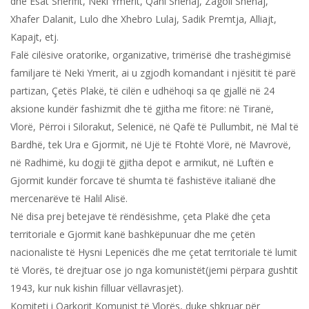
dhe Esat Sherifit, Neki Ymerit, Qani Shenaj, Zagoll Shenaj,
Xhafer Dalanit, Lulo dhe Xhebro Lulaj, Sadik Premtja, Alliajt,
Kapajt, etj.
Falë cilësive oratorike, organizative, trimërisë dhe trashëgimisë
familjare të Neki Ymerit, ai u zgjodh komandant i njësitit të parë
partizan, Çetës Plakë, të cilën e udhëhoqi sa qe gjallë në 24
aksione kundër fashizmit dhe të gjitha me fitore: në Tiranë,
Vlorë, Përroi i Silorakut, Selenicë, në Qafë të Pullumbit, në Mal të
Bardhë, tek Ura e Gjormit, në Ujë të Ftohtë Vlorë, në Mavrovë,
në Radhimë, ku dogji të gjitha depot e armikut, në Luftën e
Gjormit kundër forcave të shumta të fashistëve italianë dhe
mercenarëve të Halil Alisë.
Në disa prej betejave të rëndësishme, çeta Plakë dhe çeta
territoriale e Gjormit kanë bashkëpunuar dhe me çetën
nacionaliste të Hysni Lepenicës dhe me çetat territoriale të lumit
të Vlorës, të drejtuar ose jo nga komunistët(jemi përpara gushtit
1943, kur nuk kishin filluar vëllavrasjet).
Komiteti i Qarkorit Komunist të Vlorës, duke shkruar për