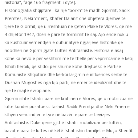
historia”, faqe 166 fragmenti i dytë).
Historiografia shqiptare i ka një “borxh” të madh Gjormit, Sadik
Premtes, Neki Ymerit, Xhafer Dalanit dhe dhjetëra djemve të
tjerë të Gjormit, që u rreshtuan në Çetën Plakë të Vlorës, që më
4 dhjetor 1942, ditën e parë të formimit të saj. Ajo ende nuk u
ka kushtuar vëmendjen e duhur atyre ngjarjeve historike që
ndodhën në Gjorm gjatë Luftës Antifashiste. Historia e asaj
kohe ka nevojë për vështrim më të thellë për veprimtarinë e këtij
fshati heroik, që sfidoi për shumë kohë drejtuesit e Partisë
Komuniste Shqiptare dhe kërkoi largimin e influencës serbe të
Dushan Mugoshës nga kjo parti, në emër të idealizmit dhe të
një të majte evropiane.
Gjormi ishte fshati i parë në krahinën e Vlorës, që u mobilizua në
luftë kundër pushtuesit fashist. Sadik Premtja dhe Neki Ymeri e
kthyen vendlindjen e tyre në bazën e parë të Lëvizjes
Antifashiste. Duke qenë gjithë fshati i mobilizuar për luftën,
bazat e para të luftës në këtë fshat ishin familjet e Muço Sherifit