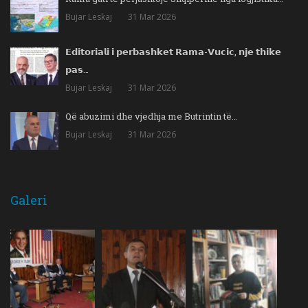
Bujar Leskaj
31 Mar 2026
𝗘𝗱𝗶𝘁𝗼𝗿𝗶𝗮𝗹𝗶 𝗶 𝗽𝗲𝗿𝗯𝗮𝘀𝗵𝗸𝗲𝘁 𝗥𝗮𝗺𝗮-𝗩𝘂𝗰𝗶𝗰, 𝗻𝗷𝗲 𝘁𝗵𝗶𝗸𝗲
𝗽𝗮𝘀…
Bujar Leskaj
31 Mar 2026
Që abuzimi dhe vjedhja me Butrintin të…
Bujar Leskaj
31 Mar 2026
Galeri