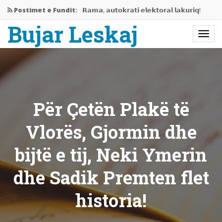
Postimet e Fundit:
𝗥𝗮𝗺𝗮, 𝗮𝘂𝘁𝗼𝗸𝗿𝗮𝘁𝗶 𝗲𝗹𝗲𝗸𝘁𝗼𝗿𝗮𝗹 𝗹𝗮𝗸𝘂𝗿𝗶𝗾!
Bujar Leskaj
Jemi në mes të krizës…
Rama gati të përjashtojë Shqipërinë…
𝗘𝗱𝗶𝘁𝗼𝗿𝗶𝗮𝗹𝗶 𝗶 𝗽𝗲𝗿𝗯𝗮𝘀𝗵𝗸𝗲𝘁 𝗥𝗮𝗺𝗮-𝗩𝘂𝗰𝗶𝗰,
𝗻𝗷𝗲…
Për Çetën Plakë të
Bashkëbisedim me Bujar Leskaj
Vlorës, Gjormin dhe
bijtë e tij, Neki Ymerin
dhe Sadik Premten flet
historia!