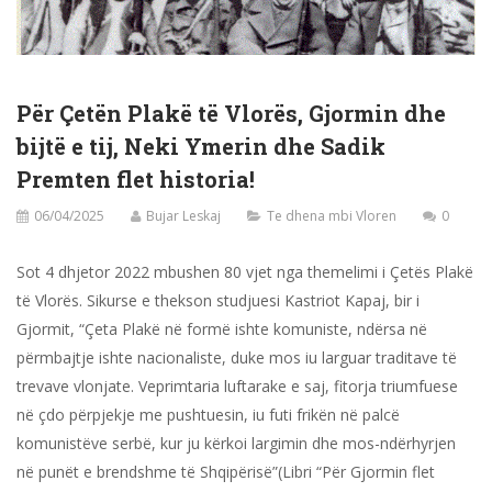
Për Çetën Plakë të Vlorës, Gjormin dhe
bijtë e tij, Neki Ymerin dhe Sadik
Premten flet historia!
06/04/2025
Bujar Leskaj
Te dhena mbi Vloren
0
Sot 4 dhjetor 2022 mbushen 80 vjet nga themelimi i Çetës Plakë
të Vlorës. Sikurse e thekson studjuesi Kastriot Kapaj, bir i
Gjormit, “Çeta Plakë në formë ishte komuniste, ndërsa në
përmbajtje ishte nacionaliste, duke mos iu larguar traditave të
trevave vlonjate. Veprimtaria luftarake e saj, fitorja triumfuese
në çdo përpjekje me pushtuesin, iu futi frikën në palcë
komunistëve serbë, kur ju kërkoi largimin dhe mos-ndërhyrjen
në punët e brendshme të Shqipërisë”(Libri “Për Gjormin flet