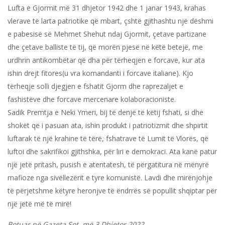
Lufta e Gjormit më 31 dhjetor 1942 dhe 1 janar 1943, krahas
vlerave të larta patriotike që mbart, çshtë gjithashtu një dëshmi
e pabesisë së Mehmet Shehut ndaj Gjormit, çetave partizane
dhe çetave balliste të tij, që morën pjesë në këtë betejë, me
urdhrin antikombëtar që dha për tërheqjen e forcave, kur ata
ishin drejt fitores(u vra komandanti i forcave italiane). Kjo
tërheqje solli djegjen e fshatit Gjorm dhe raprezaljet e
fashistëve dhe forcave mercenare kolaboracioniste.
Sadik Premtja e Neki Ymeri, bij të denjë të këtij fshati, si dhe
shokët që i pasuan ata, ishin produkt i patriotizmit dhe shpirtit
luftarak të një krahine të tërë, fshatrave të Lumit të Vlorës, që
luftoi dhe sakrifikoi gjithshka, për liri e demokraci. Ata kanë patur
një jetë pritash, pusish e atentatesh, të përgatitura në mënyrë
mafioze nga sivëllezërit e tyre komunistë. Lavdi dhe mirënjohje
të përjetshme këtyre heronjve të ëndrrës së popullit shqiptar për
një jetë më të mirë!
Botuar në Gazeta Sot, më 3 Dhjetor 2022