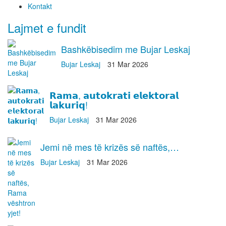
Kontakt
Lajmet e fundit
Bashkëbisedim me Bujar Leskaj
Bujar Leskaj
31 Mar 2026
𝗥𝗮𝗺𝗮, 𝗮𝘂𝘁𝗼𝗸𝗿𝗮𝘁𝗶 𝗲𝗹𝗲𝗸𝘁𝗼𝗿𝗮𝗹
𝗹𝗮𝗸𝘂𝗿𝗶𝗾!
Bujar Leskaj
31 Mar 2026
Jemi në mes të krizës së naftës,…
Bujar Leskaj
31 Mar 2026