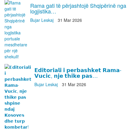
Rama gati të përjashtojë Shqipërinë nga
logjistika…
Bujar Leskaj
31 Mar 2026
𝗘𝗱𝗶𝘁𝗼𝗿𝗶𝗮𝗹𝗶 𝗶 𝗽𝗲𝗿𝗯𝗮𝘀𝗵𝗸𝗲𝘁 𝗥𝗮𝗺𝗮-
𝗩𝘂𝗰𝗶𝗰, 𝗻𝗷𝗲 𝘁𝗵𝗶𝗸𝗲 𝗽𝗮𝘀…
Bujar Leskaj
31 Mar 2026