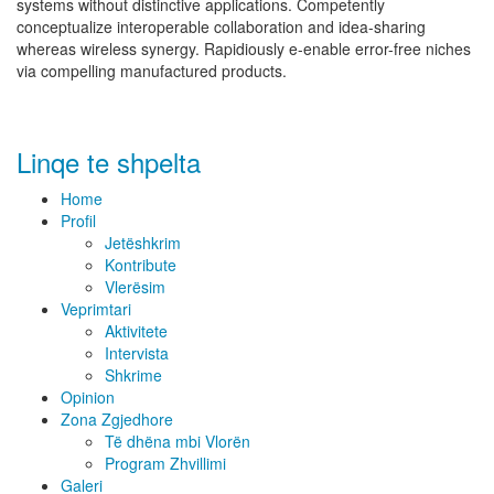
systems without distinctive applications. Competently
conceptualize interoperable collaboration and idea-sharing
whereas wireless synergy. Rapidiously e-enable error-free niches
via compelling manufactured products.
Linqe te shpelta
Home
Profil
Jetëshkrim
Kontribute
Vlerësim
Veprimtari
Aktivitete
Intervista
Shkrime
Opinion
Zona Zgjedhore
Të dhëna mbi Vlorën
Program Zhvillimi
Galeri