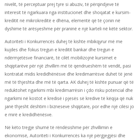
nivelit, të perceptuar prej tyre si abuziv, të përqindjeve të
interesit të ngarkuara nga institucionet dhe shoqatat e kursim-
kreditit në mikrokreditë e dhëna, elementë që të çonin në
dyshime të arësyeshme për praninë e një karteli në këtë sektor.
Autoriteti i Konkurrencës duhej të kishte mbikqyrur më me
kujdes dhe fokus tregun e kreditit bankar dhe tregun e
ndërmjetësve financiarë, të cilët mobilizojnë kursimet e
shqiptarëve për një zhvillim më të qendrueshëm të vendit, pasi
kontratat midis kredidhënësve dhe kredimarrësve duhet të jenë
më të thjeshta dhe më të qarta. AK duhej të kishte punuar që të
reduktohet ngarkimi mbi kredimarrësin i çdo risku potencial dhe
ngarkimi në kostot e kredisë i pjesës së kredive të këqija që nuk
janë thjesht dështim i bizneseve shqiptare, por edhe një cilësi jo
e mirë e kredidhënësve.
Në këto tregje shumë të rëndësishme për zhvillimin e
ekonomisë, Autoriteti i Konkurrencës ka një përgjegjësi dhe