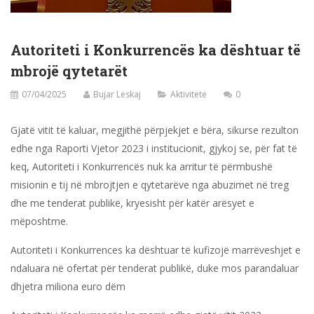
Autoriteti i Konkurrencës ka dështuar të
mbrojë qytetarët
07/04/2025
Bujar Leskaj
Aktivitete
0
Gjatë vitit të kaluar, megjithë përpjekjet e bëra, sikurse rezulton
edhe nga Raporti Vjetor 2023 i institucionit, gjykoj se, për fat të
keq, Autoriteti i Konkurrencës nuk ka arritur të përmbushë
misionin e tij në mbrojtjen e qytetarëve nga abuzimet në treg
dhe me tenderat publikë, kryesisht për katër arësyet e
mëposhtme.
Autoriteti i Konkurrences ka dështuar të kufizojë marrëveshjet e
ndaluara në ofertat për tenderat publikë, duke mos parandaluar
dhjetra miliona euro dëm