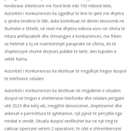
tenderave shteterorë me fond limit mbi 100 milionë lekë,
Autoriteti i Konkurrencës ka zgjedhur të lërë të qetë me dhjetra
e qindra tendera të tillë, duke kontribuar në dëmin ekonomik në
Buxhetin e Shtetit, në nivel me dhjetra miliona euro në oferta të
rritura artifiacialisht dhe shmangjen e konkurrencës, me frikën
se hetimet e tij në marrëveshjet paraprake në oferta, do të
shqetësojnë shumë drejtues publikë të lartë, deri kupolën e
sektit Rama.
Autoriteti i Konkurrences ka dështuar të rregullojë tregun duopol
të telefonisë celulare
Autoriteti i Konkurrencës ka dështuar në rregullimin e situatës
duopol në tregun e shërbimeve telefonike dhe celulare përgjatë
vitit 2023 dhe këtij viti, megjithë denoncimet, shqetësimet dhe
ankesat e parreshtura të qytetarëve, një pjesë të përcjella nga
mediat e vendit. Situata duopol verifikohet kur në një treg të
caktuar operojnë vetëm 2 operatorë, të cilët e shtrembërojnë