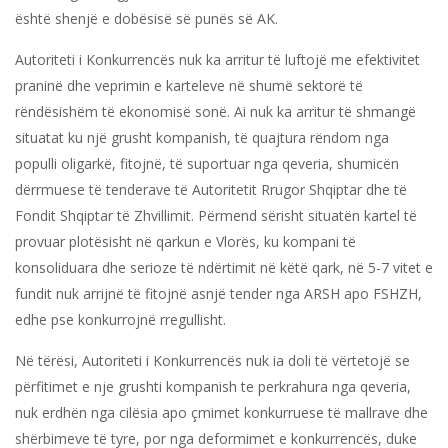
është shenjë e dobësisë së punës së AK.
Autoriteti i Konkurrencës nuk ka arritur të luftojë me efektivitet
praninë dhe veprimin e karteleve në shumë sektorë të
rëndësishëm të ekonomisë sonë. Ai nuk ka arritur të shmangë
situatat ku një grusht kompanish, të quajtura rëndom nga
populli oligarkë, fitojnë, të suportuar nga qeveria, shumicën
dërrmuese të tenderave të Autoritetit Rrugor Shqiptar dhe të
Fondit Shqiptar të Zhvillimit. Përmend sërisht situatën kartel të
provuar plotësisht në qarkun e Vlorës, ku kompani të
konsoliduara dhe serioze të ndërtimit në këtë qark, në 5-7 vitet e
fundit nuk arrijnë të fitojnë asnjë tender nga ARSH apo FSHZH,
edhe pse konkurrojnë rregullisht.
Në tërësi, Autoriteti i Konkurrencës nuk ia doli të vërtetojë se
përfitimet e nje grushti kompanish te perkrahura nga qeveria,
nuk erdhën nga cilësia apo çmimet konkurruese të mallrave dhe
shërbimeve të tyre, por nga deformimet e konkurrencës, duke