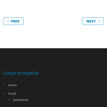
PREV
NEXT
Linqe te shpelta
Home
Profil
Jetëshkrim