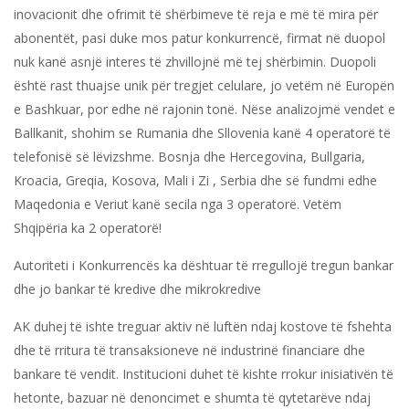
inovacionit dhe ofrimit të shërbimeve të reja e më të mira për
abonentët, pasi duke mos patur konkurrencë, firmat në duopol
nuk kanë asnjë interes të zhvillojnë më tej shërbimin. Duopoli
është rast thuajse unik për tregjet celulare, jo vetëm në Europën
e Bashkuar, por edhe në rajonin tonë. Nëse analizojmë vendet e
Ballkanit, shohim se Rumania dhe Sllovenia kanë 4 operatorë të
telefonisë së lëvizshme. Bosnja dhe Hercegovina, Bullgaria,
Kroacia, Greqia, Kosova, Mali i Zi , Serbia dhe së fundmi edhe
Maqedonia e Veriut kanë secila nga 3 operatorë. Vetëm
Shqipëria ka 2 operatorë!
Autoriteti i Konkurrencës ka dështuar të rregullojë tregun bankar
dhe jo bankar të kredive dhe mikrokredive
AK duhej të ishte treguar aktiv në luftën ndaj kostove të fshehta
dhe të rritura të transaksioneve në industrinë financiare dhe
bankare të vendit. Institucioni duhet të kishte rrokur inisiativën të
hetonte, bazuar në denoncimet e shumta të qytetarëve ndaj