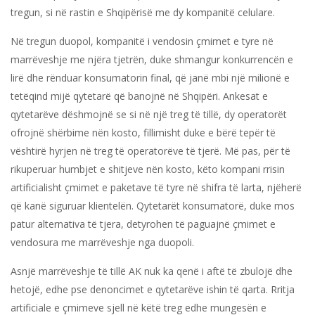
tregun, si në rastin e Shqipërisë me dy kompanitë celulare.
Në tregun duopol, kompanitë i vendosin çmimet e tyre në
marrëveshje me njëra tjetrën, duke shmangur konkurrencën e
lirë dhe rënduar konsumatorin final, që janë mbi një milionë e
tetëqind mijë qytetarë që banojnë në Shqipëri. Ankesat e
qytetarëve dëshmojnë se si në një treg të tillë, dy operatorët
ofrojnë shërbime nën kosto, fillimisht duke e bërë tepër të
vështirë hyrjen në treg të operatorëve të tjerë. Më pas, për të
rikuperuar humbjet e shitjeve nën kosto, këto kompani rrisin
artificialisht çmimet e paketave të tyre në shifra të larta, njëherë
që kanë siguruar klientelën. Qytetarët konsumatorë, duke mos
patur alternativa të tjera, detyrohen të paguajnë çmimet e
vendosura me marrëveshje nga duopoli.
Asnjë marrëveshje të tillë AK nuk ka qenë i aftë të zbulojë dhe
hetojë, edhe pse denoncimet e qytetarëve ishin të qarta. Rritja
artificiale e çmimeve sjell në këtë treg edhe mungesën e