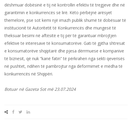
dëshmuar dobësinë e tij në kontrollin efektiv të tregjeve dhe në
garantimin e konkurrencës së lirë. Këto përbëjnë arësyet
themelore, pse sot kemi një imazh publik shumë të dobësuar të
institucionit të Autoritetit të Konkurrencës dhe mungesë të
theksuar besimi në aftësitë e tij për të garantuar mbrojtjen
efektive te interesave të konsumatorëve. Gati të gjitha shtresat
e konsumatorëve shqiptarë dhe pjesa dërrmuese e kompanive
të biznesit, që nuk “kanë fatin” të përkrahen nga sekti qeverisës
në pushtet, ndihen të pambrojtur nga deformimet e mëdha të
konkurrencës në Shqipëri.
Botuar në Gazeta Sot më 23.07.2024