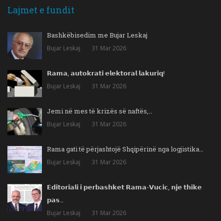
Lajmet e fundit
Bashkëbisedim me Bujar Leskaj
Bujar Leskaj
31 Mar 2026
𝗥𝗮𝗺𝗮, 𝗮𝘂𝘁𝗼𝗸𝗿𝗮𝘁𝗶 𝗲𝗹𝗲𝗸𝘁𝗼𝗿𝗮𝗹 𝗹𝗮𝗸𝘂𝗿𝗶𝗾!
Bujar Leskaj
31 Mar 2026
Jemi në mes të krizës së naftës,…
Bujar Leskaj
31 Mar 2026
Rama gati të përjashtojë Shqipërinë nga logjistika…
Bujar Leskaj
31 Mar 2026
𝗘𝗱𝗶𝘁𝗼𝗿𝗶𝗮𝗹𝗶 𝗶 𝗽𝗲𝗿𝗯𝗮𝘀𝗵𝗸𝗲𝘁 𝗥𝗮𝗺𝗮-𝗩𝘂𝗰𝗶𝗰, 𝗻𝗷𝗲 𝘁𝗵𝗶𝗸𝗲
𝗽𝗮𝘀…
Bujar Leskaj
31 Mar 2026