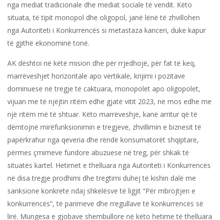
nga mediat tradicionale dhe mediat sociale të vendit. Këto
situata, të tipit monopol dhe oligopol, janë lënë të zhvillohen
nga Autoriteti i Konkurrencës si metastaza kanceri, duke kapur
të gjithë ekonominë tonë.
AK dështoi në këtë mision dhe për rrjedhojë, për fat të keq,
marrëveshjet horizontale apo vertikale, krijimi i pozitave
dominuese në tregje të caktuara, monopolet apo oligopolet,
vijuan me të njëjtin ritëm edhe gjatë vitit 2023, në mos edhe me
një ritëm më të shtuar. Këto marrëveshje, kanë arritur që të
dëmtojnë mirëfunksionimin e tregjeve, zhvillimin e biznesit të
papërkrahur nga qeveria dhe rëndë konsumatorët shqiptare,
përmes çmimeve fundore abuzuese në treg, për shkak të
situatës kartel. Hetimet e thelluara nga Autoriteti i Konkurrencës
në disa tregje prodhimi dhe tregtimi duhej të kishin dalë me
sanksione konkrete ndaj shkelësve të ligjit “Për mbrojtjen e
konkurrencës”, të parimeve dhe rregullave të konkurrencës së
lirë. Mungesa e gjobave shembullore në këto hetime të thelluara