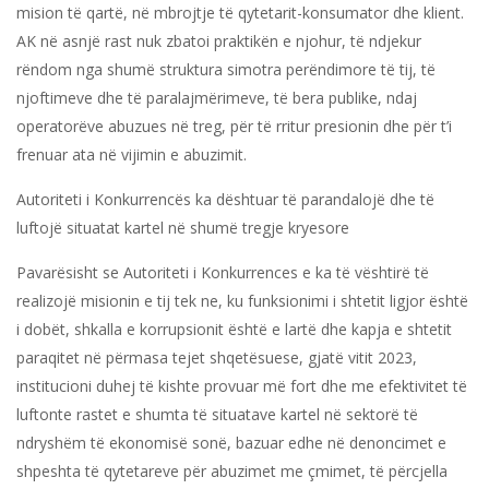
mision të qartë, në mbrojtje të qytetarit-konsumator dhe klient.
AK në asnjë rast nuk zbatoi praktikën e njohur, të ndjekur
rëndom nga shumë struktura simotra perëndimore të tij, të
njoftimeve dhe të paralajmërimeve, të bera publike, ndaj
operatorëve abuzues në treg, për të rritur presionin dhe për t’i
frenuar ata në vijimin e abuzimit.
Autoriteti i Konkurrencës ka dështuar të parandalojë dhe të
luftojë situatat kartel në shumë tregje kryesore
Pavarësisht se Autoriteti i Konkurrences e ka të vështirë të
realizojë misionin e tij tek ne, ku funksionimi i shtetit ligjor është
i dobët, shkalla e korrupsionit është e lartë dhe kapja e shtetit
paraqitet në përmasa tejet shqetësuese, gjatë vitit 2023,
institucioni duhej të kishte provuar më fort dhe me efektivitet të
luftonte rastet e shumta të situatave kartel në sektorë të
ndryshëm të ekonomisë sonë, bazuar edhe në denoncimet e
shpeshta të qytetareve për abuzimet me çmimet, të përcjella