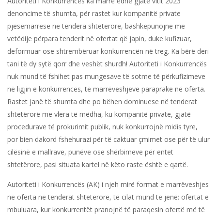
Autoriteti i Konkurrencës ka marrë edhe gjatë vitit 2023
denoncime të shumta, për rastet kur kompanitë private
pjesëmarrëse në tendera shtetërorë, bashkëpunojnë me
vetëdije përpara tenderit në ofertat që japin, duke kufizuar,
deformuar ose shtrembëruar konkurrencën në treg. Ka bërë deri
tani të dy sytë qorr dhe veshët shurdh! Autoriteti i Konkurrencës
nuk mund të fshihet pas mungesave të sotme të përkufizimeve
në ligjin e konkurrencës, të marrëveshjeve paraprake në oferta.
Rastet janë të shumta dhe po bëhen dominuese në tenderat
shtetërorë me vlera të mëdha, ku kompanitë private, gjatë
procedurave të prokurimit publik, nuk konkurrojnë midis tyre,
por bien dakord fshehurazi për të caktuar çmimet ose për të ulur
cilësinë e mallrave, punëve ose shërbimeve për entet
shtetërore, pasi situata kartel në këto raste është e qartë.
Autoriteti i Konkurrencës (AK) i njeh mirë format e marrëveshjes
në oferta në tenderat shtetërorë, të cilat mund të jenë: ofertat e
mbuluara, kur konkurrentët pranojnë të paraqesin ofertë më të