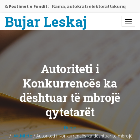
Postimet e Fundit:
𝗥𝗮𝗺𝗮, 𝗮𝘂𝘁𝗼𝗸𝗿𝗮𝘁𝗶 𝗲𝗹𝗲𝗸𝘁𝗼𝗿𝗮𝗹 𝗹𝗮𝗸𝘂𝗿𝗶𝗾!
Bujar Leskaj
Jemi në mes të krizës…
Rama gati të përjashtojë Shqipërinë…
𝗘𝗱𝗶𝘁𝗼𝗿𝗶𝗮𝗹𝗶 𝗶 𝗽𝗲𝗿𝗯𝗮𝘀𝗵𝗸𝗲𝘁 𝗥𝗮𝗺𝗮-𝗩𝘂𝗰𝗶𝗰,
𝗻𝗷𝗲…
Autoriteti i
Bashkëbisedim me Bujar Leskaj
Konkurrencës ka
dështuar të mbrojë
qytetarët
Home
Aktivitete
/
Autoriteti i Konkurrencës ka dështuar të mbrojë