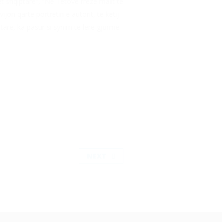
 shqiptare”, “Në Tetovë rrëzë malit të
jon qartë portretin e autorit, të këtij
tare, ka pasur si synim të lërë gjurmë
NEXT