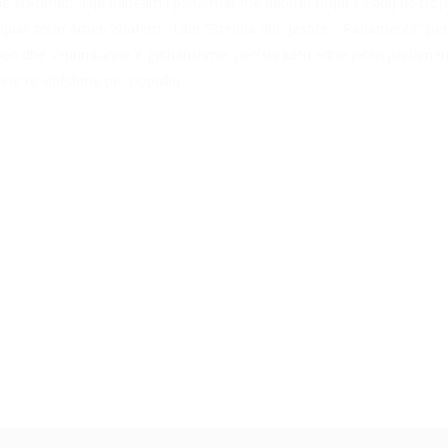
 shkrimet: “Një udhëtim i paharruar me depu′in Bujar Leskaj në trojet
quar zotin Arbën Xhaferri”. Libri “Brenda dhe jashtë… Parlamentit” përvi
unën dhe veprimtarinë e gjithanshme, përfshi këtu edhe jetën parlamen
në të vlefshme për popullin.