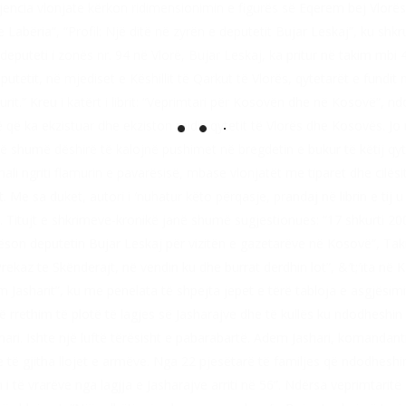
igjencia vlonjate kërkon ridimensionimin e figurës së Eqerem bej Vlorës,
e Labëria”, “Profil: Një ditë në zyrën e deputetit Bujar Leskaj”, ku shk
eputeti i zonës nr. 94 në Vlorë, Bujar Leskaj, ka pritur në takim mbi 4
tetit, në mjediset e Këshillit të Qarkut të Vlorës, qytetarët e fundit në 
murit.” Kreu i katërt i librit: “Veprimtari për Kosovën dhe në Kosovë”,
të që ka ekzistuar dhe ekziston midis qytetit të Vlorës dhe Kosovës. 
ë shumë dëshirë të kalojnë pushimet në bregdetin e bukur të këtij qyte
li ngriti flamurin e pavarësisë, mbase vlonjatët me tiparet dhe cilësitë
Me sa duket, autori i ′nuhatur këto përqasje, prandaj në librin e tij u
. Titujt e shkrimeve-kronikë janë shumë sugjestionues: “17 shkurti 2
rëson deputetin Bujar Leskaj për vizitën e gazetarëve në Kosovë”, T
kaz te Skënderajt, në vendin ku dhe burrat derdhin lot”, &′t;′ita në 
 Jasharit”, ku me penelata të shpejta jepet e tërë tabloja e asgjësimi
 rrethim të plotë të lagjes së Jasharajve dhe të kullës ku ndodheshin 
nari. Ishte një luftë tërësisht e pabarabartë. Adem Jashari, komandant
 të gjitha llojet e armëve. Nga 22 pjesëtarë të familjes që ndodhesh
i të vrarëve nga lagjja e Jasharajve arriti në 56”. Ndërsa veprimtaritë 