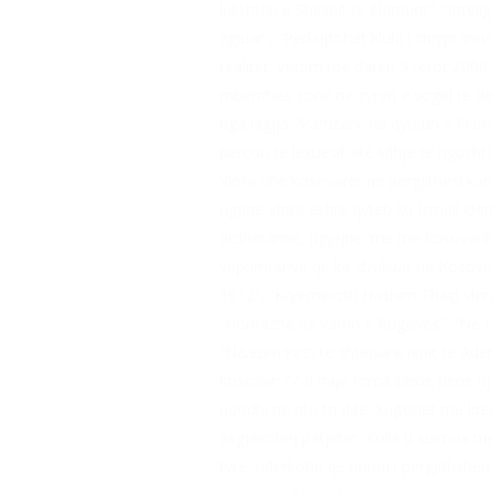
lulishten e Sheshit të Flamurit”, “Intel
zgjuar”, “Përkujtohet klubi i shqiptarëv
realitet. Vetëm më datën 5 tetor 2008 d
mbërritjes sonë në zyrën e vogël të depu
nga lagjja ?Partizani′ në qytetin e Fla
përçon te lexuesit atë lidhje të ngush
Vlora dhe kosovarët në përgjithësi kan
ngaqë Vlora është qyteti ku Ismail Qema
atdhetarinë, ngjajnë ′më me kosovarët. 
veprimtarive që ka zhvilluar në Kosovë
1912”, “Kryeministri Hashim Thaçi vle
“Homazhe në varrin e Rugovës”, “Në Pre
“N&eum′Pr′z, te shtëpia e nipit të Adem
kosovar: “7-8 mijë forca serbe bënë një
ndodhi në ato tri ditë, kujtohet me kre
asgjësohej patjetër. Kulla u sulmua me
tyre, ndërkohë që numri i përgjithshëm 