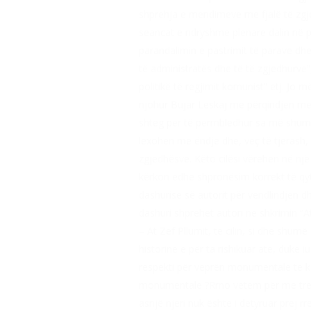
shprehja e mendimeve me fjalë të zgjedh
seancat e ndryshme plenare dalin në pah
parandalimin e pastrimit të parave dhe f
të administratës dhe të të zgjedhurve”
politikë të regjimit komunist” etj. Jo m
njohur Bujar Leskaj me përqindjen më 
shteg për të përmbledhur sa më shumë sh
lexohen me ëndje dhe, veç të tjerash, 
zgjedhësve. Këto cilësi vërehen në një 
kërkon edhe shpronësim korrekt të qytet
dashurisë së autorit për vendlindjen dh
dashuri shprehet autori në shkrimin “At
– At Zef Pllumit, të cilin, si dhe shumë
historinë e për ta rishikuar atë, duke 
respekti për veprën monumentale të kët
monumentale ?Rrno vetëm për me tregue
asnjë njeri nuk është i detyruar prej r