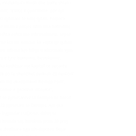
 intelektual i madh dhe burrë shteti i
ruhet: “Është e çuditshme, por një
0 qytetarë të këtij qyteti. Përpara
listën e pritjes ishin disa hallexhinj
 ndoshta është më mbresëlënësi, sepse
Jo më kot në Kosovë ka vajza që quhen
ti. Mbase kjo lidhje tradicionale vjen
 e tyre: burrërinë, besnikërinë,
 ka kushtuar një kapitull të veçantë
008 do të shënohet përkrah 28 nëntorit
akim me akademikun Rexhep Ferri”,
Kosovë e ga′arëve vlonjate”,
t të pjesëtarëve të familjes së heroit
22 pjesëtarë të familjes. Ajo çka
i legjendar i UÇK-së, duhej të
in brenda saj, humbën jetën 20 prej
e zhvilluara nga ish-deputeti Bujar