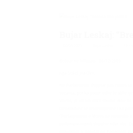
Bujar Leskaj: “Br
06/04/2025
Bujar Leskaj
Aktivi
Botuar ne Milosao, 06/12/2009
nga Sokol JAKOVA.
Në Parlamentin shqiptar pas rënies së
veçanta, por ka pasur edhe të atillë q
Vlorës, jo vetëm ishte shumë aktiv në
tematik&eu′ të shumllojshme i ka përmbl
“Përfaqësuesit e Vlorës në Kuvendin e
parlamentarizmit shqiptar ndër vite. Du
diskutimet si deputet në Parlament gjat