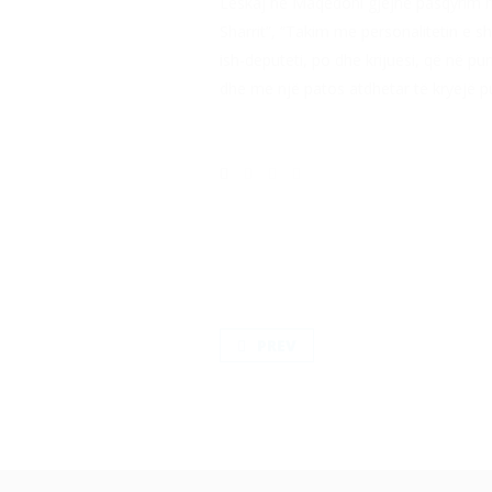
Leskaj në Maqedoni gjejnë pasqyrim në
Sharrit”, “Takim me personalitetin e sh
ish-deputeti, po dhe krijuesi, që në p
dhe me një patos atdhetar të kryejë pu
PREV