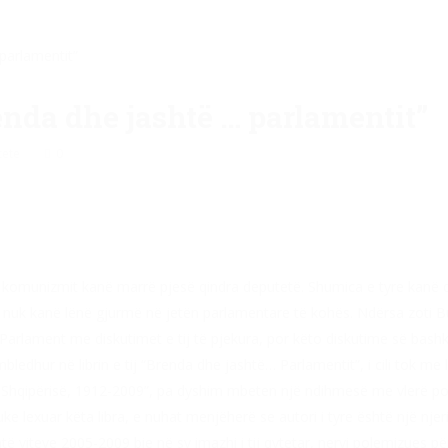
enda dhe jashtë … parlamentit”
tete
0
 komunizmit kanë marrë pjesë qindra deputetë. Shumica e tyre kanë di
ë nuk kanë lënë gjurmë në jetën parlamentare të kohës. Ndërsa zoti Bu
 Parlament me diskutimet e tij të pjekura, por këto diskutime së ba
edhur në librin e tij “Brenda dhe jashtë… Parlamentit”, i cili tok me 
 Shqipërisë, 1912-2009”, pa dyshim mbeten një ndihmesë me vlerë poli
ke lexuar këta libra, e nuhat menjëherë se autori i tyre është një nje
ë viteve 2005-2009 bie në sy imazhi i tij qytetar, nervi polemizues për