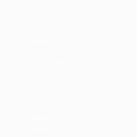
Artikuj te ndryshëm
Aktivitete
Opinion
Program Zhvillimi
Të Dhëna Mbi Vlorën
Shkrime
Vlerësim
Intervista
Jetëshkrim
Kontribute