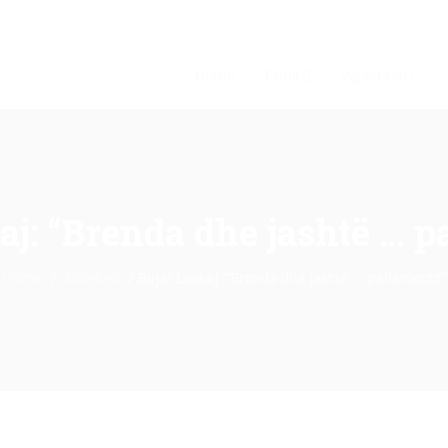
Home
Profil
Veprimtari
aj: “Brenda dhe jashtë … p
Home
Aktivitete
/
Bujar Leskaj: “Brenda dhe jashtë … parlamentit”