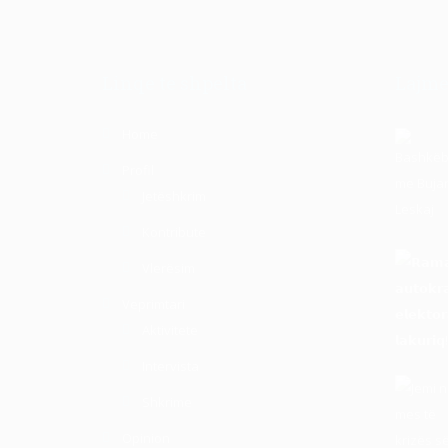
Linqe te shpelta
Lajme
Home
Profil
Jetëshkrim
Kontribute
Vlerësim
Veprimtari
Aktivitete
Intervista
Shkrime
Opinion