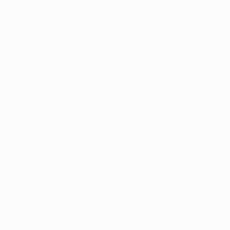
t e fundit
Galeri
Bashkëbisedim me
Bujar Leskaj
Bujar Leskaj
31 Mar 2026
𝗥𝗮𝗺𝗮, 𝗮𝘂𝘁𝗼𝗸𝗿𝗮𝘁𝗶
𝗲𝗹𝗲𝗸𝘁𝗼𝗿𝗮𝗹 𝗹𝗮𝗸𝘂𝗿𝗶𝗾!
Bujar Leskaj
31 Mar 2026
Jemi në mes të krizës së
naftës,…
Bujar Leskaj
31 Mar 2026