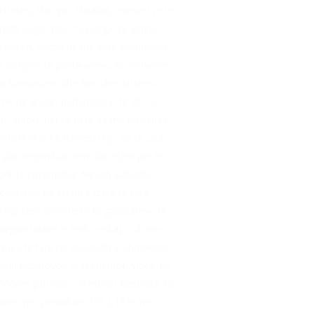
Fishtës, Harapit, Shllakut, mësuesve të
ësh asgjë, pse s′ka asgjë të vetën,
ështrim, autori në një sërë shkrimesh
 dosjeve të politikanëve, të zyrtarëve
nga komunizmi dhe forcohet sistemi
time në grupin parlamentar të PD-së,
on, autori, për ta bërë sa më tërheqës
rushi dhe Muhameti i tij”, në të cilat
l, çka tregon kulturën dhe etjen për të
torit të mirënjohur Mirush Kabashi.
nërisht në kreun e tretë të librit:
en një sërë shkrimesh të gazetarëve të
ganizatore e zotit Leskaj, i cili me
sues të tyre në Kuvendin e Shqipërisë
skaj promovon vitin kulturor: Vlora, ne
orës çdo ditë”, “Këshilli i Bashkisë së
Vlorës për periudhën 1912-1939 në