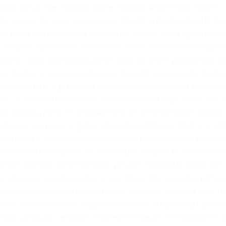
arrit, atë që ndan mënjanë skoriet e kombit. At Zef Pllumi, nxënësi i 
ë se kurrë më ngjan me Diogjenin, filozofin grek: atij s′mund t′i marr
n, pse ai e ka zemrën plot e përplot me dashuri.” Nisur nga ky këndv
mi i shoqërisë nga skoriet e së kaluarës e bën të domosdoshme hapjen e
gjedhurve, sepse vetëm kështu bëhet ndarja një herë e përgjithmonë 
rë: “Diskutime në seancat plenare të Kuvendit”, kreut të dytë: “Disku
es rreth tyre”, nga materiali i të cilave lexuesi merr mjaft informaci
time, si: “Shënime mbi romanin ?Absurdi′ të autorit Koço Kosta” dhe “Mi
 një publicisti, pse jo të një kritiku letrar me një këndvështrim origjina
imtarëve apo p&e′;r të gjykuar interpretimin brilant të mikut të tij, ak
i i madh si deputet dhe intelektual i zotit Bujar Leskaj shpalosen veça
lluara në Vlorë nën kujdesin dhe mbështetjen e deputetit”, ku rreshtoh
ime, kryesisht nga media lokale, për plot veprimtari ku ndihet dora or
er qytetarëve vlonjatë besimin që ata i dhanë duke e zgjedhur përfaqë
rmendim në këto rreshta disa prej këtyre shkrimeve: “Deputeti Bujar Le
Vlorë mbi marrëdhëniet shqiptaro-amerikane”, “Deputeti që i gjendet Vl
 Bujar Leskaj për vendosjen e busteve të kryetarëve të Bashkisë së 