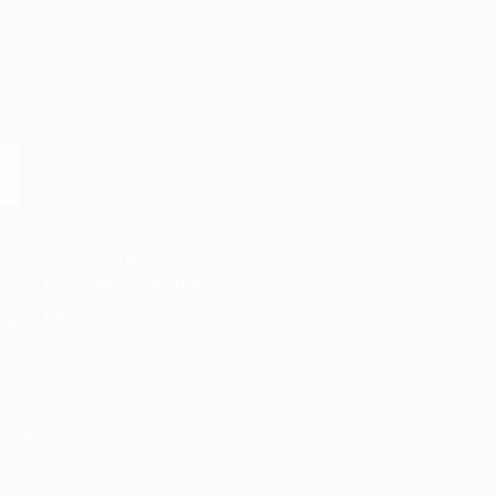
Rama gati të përjashtojë
Shqipërinë nga logjistika…
Bujar Leskaj
31 Mar 2026
𝗘𝗱𝗶𝘁𝗼𝗿𝗶𝗮𝗹𝗶 𝗶 𝗽𝗲𝗿𝗯𝗮𝘀𝗵𝗸𝗲𝘁
𝗥𝗮𝗺𝗮-𝗩𝘂𝗰𝗶𝗰, 𝗻𝗷𝗲 𝘁𝗵𝗶𝗸𝗲
𝗽𝗮𝘀…
Bujar Leskaj
31 Mar 2026