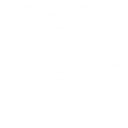
ura e të gjetura, larg shablloneve dhe sloganeve. Këto veçori të stilit
 në diskutimet për projektligjet: “Për turizmin”, “Për arsimin e lartë 
inancimit të terrorizmit”, “Për buxhetin e shtetit të vitit 2009”, “Për p
, Për licencat, autorizimet dhe lejet në Republikën e Shqipërisë”, “Pë
ë kot gazeta “Imperial City” e Vlorës ka nxjerrë në krye të sondazhit të
të madhe të votave vlonjate. I ndërtuar në formë mozaiku – edhe kjo
krime në kornizat e veprës – libri i zotit Leskaj përmban edhe plot ma
zbulojnë edhe karakterin atdhetar të autorit, besnikërinë si deputet p
sërë shkrimesh, si: “Jo provokacioneve politike ndaj Vlorës”, “Ndërtimi
arëve”, “Turizmi në Vlorë, e sotmja dhe e ardhmja” etj. Në plot shkrime
e ndjenja e tij e pakufishme për të mbetur gjithnjë vlonjat i vërtetë. 
i i madh – Nderi i Kombit”, ku me fjalë të zgjedhura portretizon njërin 
 studiues të tjerë seriozë, e quan “frat i dëshmive historike, që me veprë
iu qasur gjithmonë e më tepër së vërtetës. Pikërisht për këtë ka nevoj
ij njeriu të madh me vlera të spikatura thellohet edhe më tepër kur a
′ e të tjera, si ?Histori kurrë e shkrueme′, janë një sinor i përjet
rethanave të bëhet i keq, i ulët, të humbasë humanizmin e tij. At Zef P