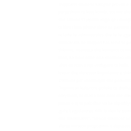
shqiptarët mund të kalojmë provën e zj
përjetshëm të këtij kombi, sot më shum
dhe s′mund t′i japësh asgjë që i mungo
të librit i bën jehonë idesë se pastri
të lartë të administratës dhe të të z
demokratik në Shqipëri.Pas kreut të pa
shkrime, intervista dhe komente të medi
librin, ka futur edhe disa intermexo in
vihet në rolin e një vëzhguesi të hollë,
lexuar dhe vlerësuar krijimtarinë e shkr
Dashuria për vendlindjen dhe përkushtim
“Veprimtari kulturore-politike të zhvi
ndryshëm, të marra herë-herë me shkurt
punën e tij të palodhur ua ka shpërbly
gjatë Legjislaturës XVII. Ia vlen të pë
dhe shkrimtarët”, “Sesion shkencor në 
Vlorës miraton propozimin e deputetit