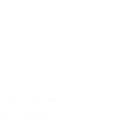
skutuar për ligje e probleme të
jar Leskaj, kur ka qenë deputet i
shku me shumë shkrime të tjera me
librin e mëparshëm të autorit,
tike dhe historike në tablonë e
ri i formuar dhe me vizion europian. Në
 t′i shkuar së vërtetës deri në fund,