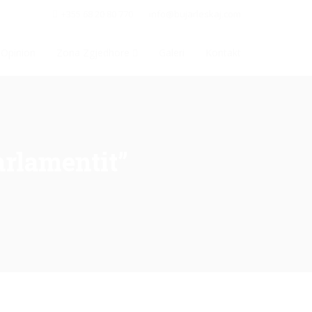
+355 68 20 80 770
info@bujarleskaj.com
Opinion
Zona Zgjedhore
Galeri
Kontakt
arlamentit”