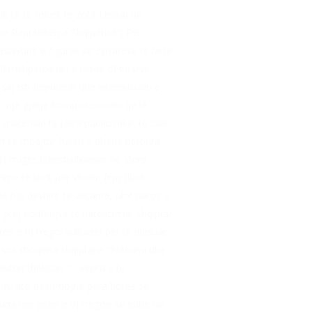
 të të folurit të zotit Leskaj në
në Republikën e Shqipërisë”, Për
astërtinë e figurës së zyrtarëve të lartë
r dëmshpërblimin e ish-të dënuarve
 saj ish-deputetin dhe intelektualin e
 një gjetje kompozicionale që lë
teriale të tjera publicistike, të cilat
ër të mbajtur fjalën e dhënë përpara
 i rrugës transballkanike në Vlorë
 të librit për Vlorën fryn flladi i
Me një dëshirë të veçantë, plot patos e
prej korifenjve të katolicizmit shqiptar
n e tij tregoi vullnetin për të rilexuar
ë sot shoqëria shqiptare. “Nderimi dhe
utori thekson: “…Vepra e tij
shëm, ato dëshmojnë para botës se
llumi me jetën e tij tregon se edhe ne