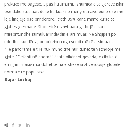
praktikë me pagesë. Sipas hulumtimit, shumica e të tjerëve ishin
ose duke studiuar, duke kërkuar në mënyrë aktive punë ose me
leje lindjeje ose prindërore. Rreth 85% kanë marrë kurse të
gjuhës gjermane. Shoqëritë e zhvilluara gjithnjë e kanë
mirëpritur dhe stimuluar individin e arsimuar. Në Shqipëri po
ndodh e kundërta, po përzihen nga vendi më të arsimuarit.
Një panoramë e tillë nuk mund dhe nuk duhet të vazhdojë më
gjatë. “Elefanti në dhomë” është pikërisht qeveria, e cila këtë
emigrim masiv mundohet të na e shesë si zhvendosje globale
normale të popullsisë.
Bujar Leskaj