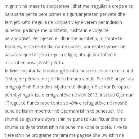
migrimit në masë të shqiptarëve lidhet me rregullat e drejta e të
barabarta për të bërë biznes e siguruar jetesën për vete dhe
fëmijët. Këto rregulla në Shqipëri vlejnë vetëm për individin
punëtor, pa lidhje me pushtetin, “ushtarin e vogël të
perandorisë”. Për pjesën e lidhur me pushtetin, militante të
Rilindjes, e cila është tkurrur në numër, por është bymyer në
pasuri, vlejnë të tjera rregulla e ligje, ato që draftohen e
miratohen posaçërisht për ta.
Individi shqiptar ka humbur gjithashtu besimin se arsimimi mund
t’i shpjerë përpara në jetë këtu brenda vendit. Për këtë arsye, ata
emigrojnë në Perëndim. Mjafton të rikujtojmë se kur Europa u
përmbyt nga kriza e emigrantëve në vitin 2013, Instituti Gjerman
i Tregut të Punës raportonte se 49% e refugjatëve në moshë
pune që kishin mbërritur në Gjermani ishin të punësuar. Më
shumë se gjysma e atyre ishin në punë të kualifikuar dhe më
shumë se dy të tretat ishin në punë me kohë të plotë. 17% të
tjerë ishin në programe trajnimi me pagesë dhe 3% ishin në