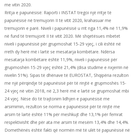
me vitin 2020.
Rritja e papunësisë: Raporti i INSTAT tregoi një rritje të
papunësisë në tremujorin II të vitit 2020, krahasuar me
tremujorin e parë. Niveli i papunësisë u rrit nga 11,4% në 11,9%
në fund të tremujorit II të vitit 2020. Më shqetësues mbetet
niveli i papunësisë për grupmoshat 15-29 vjeç, i cili është në
rreth dy herë më i lartë se mesatarja kombëtare. Ndërsa
mesatarja kombëtare është 11,9%, niveli i papunësisë për
grupmoshën 15-29 vjeç është 21,4% (disa studime e nxjerrin në
nivelin 51%). Sipas të dhënave të EUROSTAT, Shqipëria rezulton
me një përqindje të papunësisë për të rinjtë e grupmoshës 15-
24 vjeç në vitin 2018, në 2,3 herë më e lartë se grupmoshat mbi
24 vjeç. Nëse do të trajtonim lidhjen e papunësisë me
arsimimin, rezulton se norma e papunësisë për të rinjtë me
arsim të lartë është 11% për meshkujt dhe 13,1% për femrat
respektivisht dhe për ata me arsim të mesëm 13,4% dhe 14,4%.
Domethënës është fakti që normën më të ulët të papunësisë në