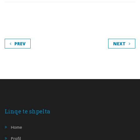
PREV
NEXT
Linqe te shpelta
Home
Profil