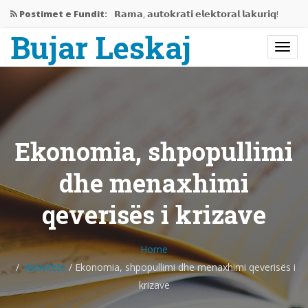
Postimet e Fundit:
𝗥𝗮𝗺𝗮, 𝗮𝘂𝘁𝗼𝗸𝗿𝗮𝘁𝗶 𝗲𝗹𝗲𝗸𝘁𝗼𝗿𝗮𝗹 𝗹𝗮𝗸𝘂𝗿𝗶𝗾!
Bujar Leskaj
Jemi në mes të krizës…
Rama gati të përjashtojë Shqipërinë…
𝗘𝗱𝗶𝘁𝗼𝗿𝗶𝗮𝗹𝗶 𝗶 𝗽𝗲𝗿𝗯𝗮𝘀𝗵𝗸𝗲𝘁 𝗥𝗮𝗺𝗮-𝗩𝘂𝗰𝗶𝗰,
𝗻𝗷𝗲…
Ekonomia, shpopullimi
Bashkëbisedim me Bujar Leskaj
dhe menaxhimi
qeverisës i krizave
Home
Aktivitete
/
Ekonomia, shpopullimi dhe menaxhimi qeverisës i
krizave