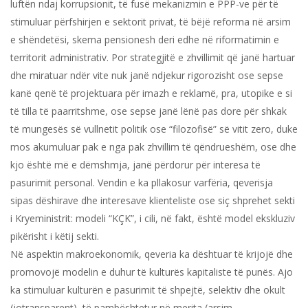
luftën ndaj korrupsionit, të fusë mekanizmin e PPP-ve për të
stimuluar përfshirjen e sektorit privat, të bëjë reforma në arsim
e shëndetësi, skema pensionesh deri edhe në riformatimin e
territorit administrativ. Por strategjitë e zhvillimit që janë hartuar
dhe miratuar ndër vite nuk janë ndjekur rigorozisht ose sepse
kanë qenë të projektuara për imazh e reklamë, pra, utopike e si
të tilla të paarritshme, ose sepse janë lënë pas dore për shkak
të mungesës së vullnetit politik ose “filozofisë” së vitit zero, duke
mos akumuluar pak e nga pak zhvillim të qëndrueshëm, ose dhe
kjo është më e dëmshmja, janë përdorur për interesa të
pasurimit personal. Vendin e ka pllakosur varfëria, qeverisja
sipas dëshirave dhe interesave klienteliste ose siç shprehet sekti
i Kryeministrit: modeli “KÇK”, i cili, në fakt, është model ekskluziv
pikërisht i këtij sekti.
Në aspektin makroekonomik, qeveria ka dështuar të krijojë dhe
promovojë modelin e duhur të kulturës kapitaliste të punës. Ajo
ka stimuluar kulturën e pasurimit të shpejtë, selektiv dhe okult
(jotransparent), të pambështetur në merita (arsim,