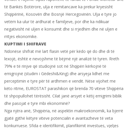
të Bankës Botërore, ulja e remitancave ka prekur kryesisht
Shqipërinë, Kosovën dhe Bosnjë Hercegovinën. Ulja e tyre jo
vetëm ka ulur të ardhurat e familjeve, por dhe ka ndikuar
negativisht në uljen e konsumit dhe si rrjedhim dhe në uljen e
rritjes ekonomike.
KUPTIMI I SHIFRAVE
Ndonëse shifrat më lart flasin vetë për këdo që do dhe di të
lexojë, është e nevojshme të bëjmë një analizë të tyren. Rreth
79% e të rinjve që studiojnë sot në Shqipëri kërkojnë të
emigrojnë (studim i Gëdeshi&King) dhe arsyeja lidhet me
perceptimin e tyre për të ardhmen e vendit. Nëse vijohet me
këto ritme, EUROSTAT parashikon që brenda 70 viteve Shqipëria
të shpopullohet tërësisht. Cilat janë arsyet e këtij emigrimi biblik
dhe pasojat e tyre mbi ekonominë?
Nga njëra anë, Shqipëria, në aspektin makroekonomik, ka bjerrë
gjatë gjithë këtyre viteve potencialin e avantazheve të veta
konkurruese. Sfida e identifikimit, planifikimit investues, vjeljes