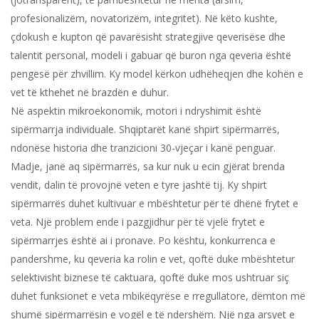
profesionalizëm, novatorizëm, integritet). Në këto kushte,
çdokush e kupton që pavarësisht strategjive qeverisëse dhe
talentit personal, modeli i gabuar që buron nga qeveria është
pengesë për zhvillim. Ky model kërkon udhëheqjen dhe kohën e
vet të kthehet në brazdën e duhur.
Në aspektin mikroekonomik, motori i ndryshimit është
sipërmarrja individuale. Shqiptarët kanë shpirt sipërmarrës,
ndonëse historia dhe tranzicioni 30-vjeçar i kanë penguar.
Madje, janë aq sipërmarrës, sa kur nuk u ecin gjërat brenda
vendit, dalin të provojnë veten e tyre jashtë tij. Ky shpirt
sipërmarrës duhet kultivuar e mbështetur për të dhënë frytet e
veta. Një problem ende i pazgjidhur për të vjelë frytet e
sipërmarrjes është ai i pronave. Po kështu, konkurrenca e
pandershme, ku qeveria ka rolin e vet, qoftë duke mbështetur
selektivisht biznese të caktuara, qoftë duke mos ushtruar siç
duhet funksionet e veta mbikëqyrëse e rregullatore, dëmton më
shumë sipërmarrësin e vogël e të ndershëm. Një nga arsyet e