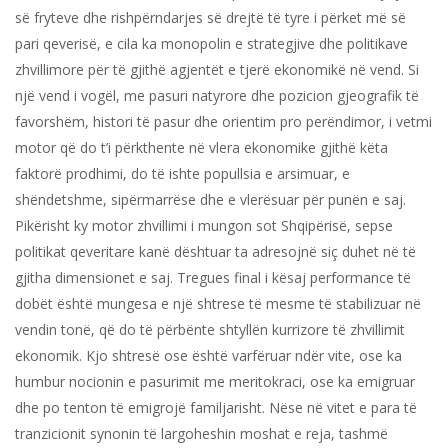
së fryteve dhe rishpërndarjes së drejtë të tyre i përket më së
pari qeverisë, e cila ka monopolin e strategjive dhe politikave
zhvillimore për të gjithë agjentët e tjerë ekonomikë në vend. Si
një vend i vogël, me pasuri natyrore dhe pozicion gjeografik të
favorshëm, histori të pasur dhe orientim pro perëndimor, i vetmi
motor që do t’i përkthente në vlera ekonomike gjithë këta
faktorë prodhimi, do të ishte popullsia e arsimuar, e
shëndetshme, sipërmarrëse dhe e vlerësuar për punën e saj.
Pikërisht ky motor zhvillimi i mungon sot Shqipërisë, sepse
politikat qeveritare kanë dështuar ta adresojnë siç duhet në të
gjitha dimensionet e saj. Tregues final i kësaj performance të
dobët është mungesa e një shtrese të mesme të stabilizuar në
vendin tonë, që do të përbënte shtyllën kurrizore të zhvillimit
ekonomik. Kjo shtresë ose është varfëruar ndër vite, ose ka
humbur nocionin e pasurimit me meritokraci, ose ka emigruar
dhe po tenton të emigrojë familjarisht. Nëse në vitet e para të
tranzicionit synonin të largoheshin moshat e reja, tashmë