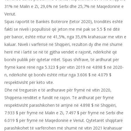
31% në Malin e Zi, 29,6% në Serbi dhe 25,7% në Maqedoninë e
Veriut.
Sipas raportit të Bankës Botërore (tetor 2020), tronditës është
fakti se niveli i popullsisë që jeton me më pak se 5.5 $ në ditë
për banor, është rritur në 41,5%, nga 35,6% krahasuar me vitin e
kaluar. Niveli i varfërisë në Shqipëri, rezulton dy dhe më shumë
herë më i lartë se në të gjitha vendet e rajonit, ndërkohë që
borxhi publik për qytetar rritet. Sipas shifrave, të ardhurat për
frymë kanë rënë nga 5.323 $ për vitin 2019 në 4.898 $ në 2020-
n, ndërkohë që borxhi është rritur nga 3.606 $ në 4.079 $
respektivisht për këto vite.
Dhe në treguesin e të ardhurave për frymë në vitin 2020,
Shqipëria renditet e fundit në rajon. Të ardhurat për frymë
respektivisht parashikohen të arrijnë në 4.898 $ në Shqipëri,
7.933 $ për frymë në Malin e Zi, 7.497 $ për frymë në Serbi dhe
6.019 $ për frymë në Maqedoninë e Veriut. Qytetarët shqiptarë
parashikohet të varfërohen më shumë në vitin 2021 krahasuar