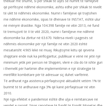
thelluar më shumë, si për shkak të uljes së numrit të familjeve
që përfitojnë ndihmë ekonomike, ashtu edhe për shkak të nivelit
të ulët të ndihmës ekonomike. Numri i familjeve që trajtohen
me ndihmë ekonomike, sipas të dhënave të INSTAT, është ulur
në mënyrë drastike. Nga 104.398 familje në vitin 2013, në fund
të tremujorit të II të vitit 2020, numri i familjeve me ndihmë
ekonomike ka zbritur në 63.670. Ndërsa niveli i pagesës së
ndihmës ekonomike për një familje në vitin 2020 është
mesatarisht 4.965 lekë në muaj. Rikujtojmë këtu që qeveria
shqiptare ende nuk ka përllogaritur, publikuar e vënë në jetë një
minimum jetik për person në Shqipëri, vlerë e cila do të ishte guri
i themelit për hartimin dhe implementimin e një strategjie të
mirëfilltë kombëtare për të adresuar siç duhet varfërinë.
Të ardhurat nga asistenca përfaqësojnë aktualisht vetëm 1% të
burimit të të ardhurave nga 3% që kanë përfaqësuar në vitin
2010.
Një nga efektet e pandemisë është dhe ulja e remitancave në
vendet e rajonit. Sipas raporteve të fundit të Fondit Monetar dhe