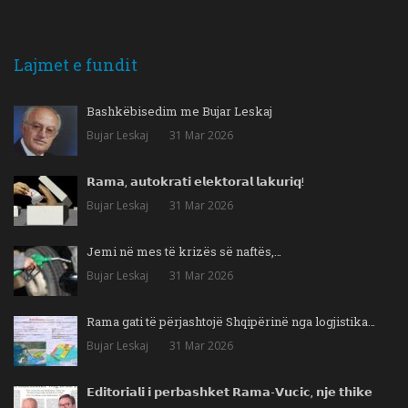
Lajmet e fundit
Bashkëbisedim me Bujar Leskaj
Bujar Leskaj
31 Mar 2026
𝗥𝗮𝗺𝗮, 𝗮𝘂𝘁𝗼𝗸𝗿𝗮𝘁𝗶 𝗲𝗹𝗲𝗸𝘁𝗼𝗿𝗮𝗹 𝗹𝗮𝗸𝘂𝗿𝗶𝗾!
Bujar Leskaj
31 Mar 2026
Jemi në mes të krizës së naftës,…
Bujar Leskaj
31 Mar 2026
Rama gati të përjashtojë Shqipërinë nga logjistika…
Bujar Leskaj
31 Mar 2026
𝗘𝗱𝗶𝘁𝗼𝗿𝗶𝗮𝗹𝗶 𝗶 𝗽𝗲𝗿𝗯𝗮𝘀𝗵𝗸𝗲𝘁 𝗥𝗮𝗺𝗮-𝗩𝘂𝗰𝗶𝗰, 𝗻𝗷𝗲 𝘁𝗵𝗶𝗸𝗲