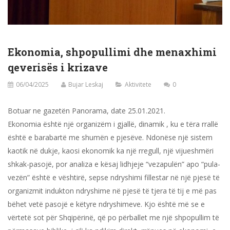
Ekonomia, shpopullimi dhe menaxhimi
qeverisës i krizave
06/04/2025
Bujar Leskaj
Aktivitete
0
Botuar ne gazetën Panorama, date 25.01.2021.
Ekonomia është një organizëm i gjallë, dinamik , ku e tëra rrallë
është e barabartë me shumën e pjesëve. Ndonëse një sistem
kaotik në dukje, kaosi ekonomik ka një rregull, një vijueshmëri
shkak-pasojë, por analiza e kësaj lidhjeje “vezapulën” apo “pula-
vezën” është e vështirë, sepse ndryshimi fillestar në një pjesë të
organizmit indukton ndryshime në pjesë të tjera të tij e më pas
bëhet vetë pasojë e këtyre ndryshimeve. Kjo është më se e
vërtetë sot për Shqipërinë, që po përballet me një shpopullim të