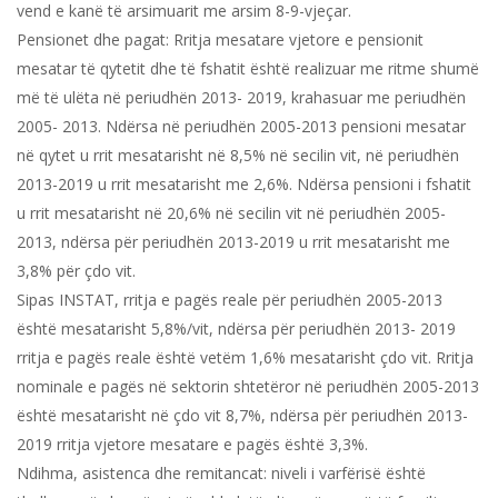
vend e kanë të arsimuarit me arsim 8-9-vjeçar.
Pensionet dhe pagat: Rritja mesatare vjetore e pensionit
mesatar të qytetit dhe të fshatit është realizuar me ritme shumë
më të ulëta në periudhën 2013- 2019, krahasuar me periudhën
2005- 2013. Ndërsa në periudhën 2005-2013 pensioni mesatar
në qytet u rrit mesatarisht në 8,5% në secilin vit, në periudhën
2013-2019 u rrit mesatarisht me 2,6%. Ndërsa pensioni i fshatit
u rrit mesatarisht në 20,6% në secilin vit në periudhën 2005-
2013, ndërsa për periudhën 2013-2019 u rrit mesatarisht me
3,8% për çdo vit.
Sipas INSTAT, rritja e pagës reale për periudhën 2005-2013
është mesatarisht 5,8%/vit, ndërsa për periudhën 2013- 2019
rritja e pagës reale është vetëm 1,6% mesatarisht çdo vit. Rritja
nominale e pagës në sektorin shtetëror në periudhën 2005-2013
është mesatarisht në çdo vit 8,7%, ndërsa për periudhën 2013-
2019 rritja vjetore mesatare e pagës është 3,3%.
Ndihma, asistenca dhe remitancat: niveli i varfërisë është