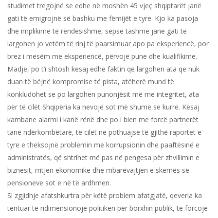
studimet tregojnë se edhe në moshën 45 vjeç shqiptarët janë
gati të emigrojnë së bashku me fëmijët e tyre. Kjo ka pasoja
dhe implikime të rëndësishme, sepse tashmë janë gati të
largohen jo vetëm të rinj të paarsimuar apo pa eksperiencë, por
brez i mesëm me eksperiencë, përvojë pune dhe kualifikime.
Madje, po t’i shtosh kësaj edhe faktin që largohen ata që nuk
duan të bëjnë kompromise të pista, atëherë mund të
konkludohet se po largohen punonjësit më me integritet, ata
për të cilët Shqipëria ka nevojë sot më shumë se kurrë. Kësaj
kambane alarmi i kanë rënë dhe po i bien me forcë partnerët
tanë ndërkombëtarë, të cilët në pothuajse të gjithë raportet e
tyre e theksojnë problemin me korrupsionin dhe paaftësinë e
administratës, që shtrihet më pas në pengesa për zhvillimin e
biznesit, rritjen ekonomike dhe mbarëvajtjen e skemës së
pensioneve sot e në të ardhmen.
Si zgjidhje afatshkurtra për këtë problem afatgjatë, qeveria ka
tentuar të ridimensionojë politikën për borxhin publik, të forcojë