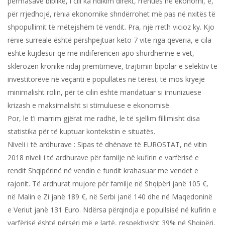
përmasave biblike, i cili ka ndikim direkt, rrënues në ekonomi, e,
për rrjedhojë, rënia ekonomike shndërrohet më pas në nxitës të
shpopullimit të mëtejshëm të vendit. Pra, një rreth vicioz ky. Kjo
rënie surreale është përshpejtuar këto 7 vite nga qeveria, e cila
është kujdesur që me indiferencën apo shurdhërinë e vet,
sklerozën kronike ndaj premtimeve, trajtimin bipolar e selektiv të
investitorëve në veçanti e popullatës në tërësi, të mos kryejë
minimalisht rolin, për të cilin është mandatuar si imunizuese
krizash e maksimalisht si stimuluese e ekonomisë.
Por, le t’i marrim gjërat me radhë, le të sjellim fillimisht disa
statistika për të kuptuar kontekstin e situatës.
Niveli i të ardhurave : Sipas të dhënave të EUROSTAT, në vitin
2018 niveli i të ardhurave për familje në kufirin e varfërisë e
rendit Shqipërinë në vendin e fundit krahasuar me vendet e
rajonit. Të ardhurat mujore për familje në Shqipëri janë 105 €,
në Malin e Zi janë 189 €, në Serbi janë 140 dhe në Maqedoninë
e Veriut janë 131 Euro. Ndërsa përqindja e popullsisë në kufirin e
varfërisë është përsëri më e lartë, respektivisht 39% në Shqipëri,