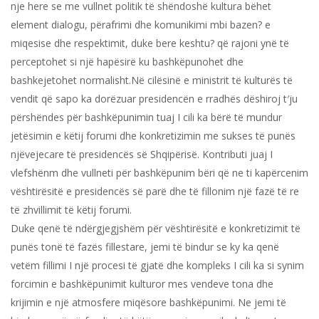
nje here se me vullnet politik të shëndoshë kultura bëhet
element dialogu, përafrimi dhe komunikimi mbi bazen? e
miqesise dhe respektimit, duke bere keshtu? që rajoni ynë të
perceptohet si një hapësirë ku bashkëpunohet dhe
bashkejetohet normalisht.Në cilësinë e ministrit të kulturës të
vendit që sapo ka dorëzuar presidencën e rradhës dëshiroj t′ju
përshëndes për bashkëpunimin tuaj I cili ka bërë të mundur
jetësimin e këtij forumi dhe konkretizimin me sukses të punës
njëvejecare të presidencës së Shqipërisë. Kontributi juaj I
vlefshënm dhe vullneti për bashkëpunim bëri që ne ti kapërcenim
vështirësitë e presidencës së parë dhe të fillonim një fazë të re
të zhvillimit të këtij forumi.
Duke qenë të ndërgjegjshëm për vështirësitë e konkretizimit të
punës tonë të fazës fillestare, jemi të bindur se ky ka qenë
vetëm fillimi I një procesi të gjatë dhe kompleks I cili ka si synim
forcimin e bashkëpunimit kulturor mes vendeve tona dhe
krijimin e një atmosfere miqësore bashkëpunimi. Ne jemi të