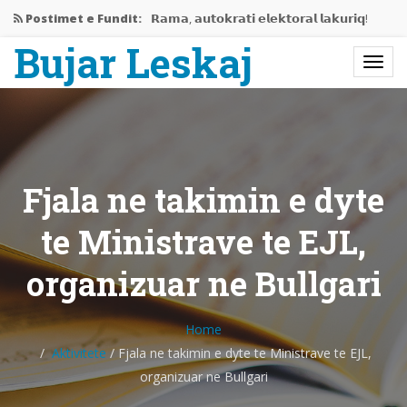
Postimet e Fundit:
𝗥𝗮𝗺𝗮, 𝗮𝘂𝘁𝗼𝗸𝗿𝗮𝘁𝗶 𝗲𝗹𝗲𝗸𝘁𝗼𝗿𝗮𝗹 𝗹𝗮𝗸𝘂𝗿𝗶𝗾!
Bujar Leskaj
Jemi në mes të krizës…
Rama gati të përjashtojë Shqipërinë…
𝗘𝗱𝗶𝘁𝗼𝗿𝗶𝗮𝗹𝗶 𝗶 𝗽𝗲𝗿𝗯𝗮𝘀𝗵𝗸𝗲𝘁 𝗥𝗮𝗺𝗮-𝗩𝘂𝗰𝗶𝗰,
𝗻𝗷𝗲…
Fjala ne takimin e dyte
Bashkëbisedim me Bujar Leskaj
te Ministrave te EJL,
organizuar ne Bullgari
Home
Aktivitete
/
Fjala ne takimin e dyte te Ministrave te EJL,
organizuar ne Bullgari