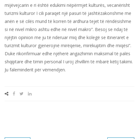
mijëvejcarin e ri është edukimi nëpërmjet kulturës, vecanërisht
turizmi kulturor I cili paraqet një pasuri të jashtëzakonshme me
anën e së cilës mund të korren të ardhura tejet të rëndësishme
si në nivel mikro ashtu edhe në nivel makro”. Besoj se ndaj të
njëjtin opinion me ju të nderuar miq dhe kolegë se itineraret e
turizmit kulturor gjenerojnë mirëqenie, mirëkuptim dhe miqësi”.
Duke rikonfirmuar edhe njëherë angazhimin maksimal të palës
shqiptare dhe timin personal I uroj zhvillim të mbarë këtij takimi.
Ju faleminderit për vëmendjen.