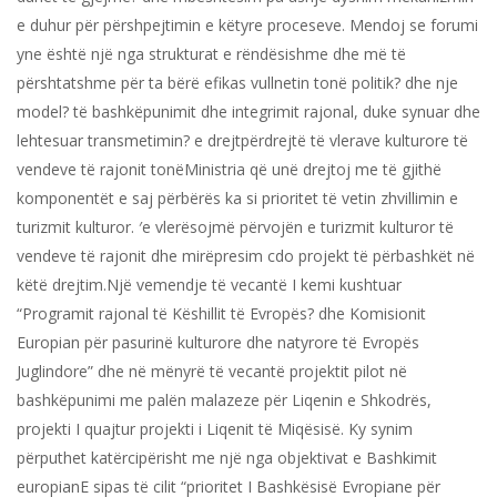
e duhur për përshpejtimin e këtyre proceseve. Mendoj se forumi
yne është një nga strukturat e rëndësishme dhe më të
përshtatshme për ta bërë efikas vullnetin tonë politik? dhe nje
model? të bashkëpunimit dhe integrimit rajonal, duke synuar dhe
lehtesuar transmetimin? e drejtpërdrejtë të vlerave kulturore të
vendeve të rajonit tonëMinistria që unë drejtoj me të gjithë
komponentët e saj përbërës ka si prioritet të vetin zhvillimin e
turizmit kulturor. ′e vlerësojmë përvojën e turizmit kulturor të
vendeve të rajonit dhe mirëpresim cdo projekt të përbashkët në
këtë drejtim.Një vemendje të vecantë I kemi kushtuar
“Programit rajonal të Këshillit të Evropës? dhe Komisionit
Europian për pasurinë kulturore dhe natyrore të Evropës
Juglindore” dhe në mënyrë të vecantë projektit pilot në
bashkëpunimi me palën malazeze për Liqenin e Shkodrës,
projekti I quajtur projekti i Liqenit të Miqësisë. Ky synim
përputhet katërcipërisht me një nga objektivat e Bashkimit
europianE sipas të cilit “prioritet I Bashkësisë Evropiane për