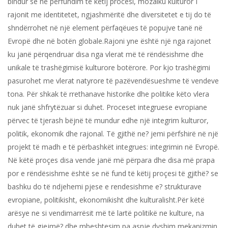
bindur se në përfundim të këtij procesi, mozaiku kulturor I
rajonit me identitetet, ngjashmëritë dhe diversitetet e tij do të
shndërrohet në një element përfaqëues të popujve tanë në
Evropë dhe në botën globale.Rajoni yne është një nga rajonet
ku janë përqendruar disa nga vlerat më të rëndësishme dhe
unikale të trashëgimisë kulturore botërore. Por kjo trashëgimi
pasurohet me vlerat natyrore të pazëvendësueshme të vendeve
tona. Për shkak të rrethanave historike dhe politike këto vlera
nuk janë shfrytëzuar si duhet. Proceset integruese evropiane
përvec të tjerash bëjnë të mundur edhe një integrim kulturor,
politik, ekonomik dhe rajonal. Të gjithë ne? jemi përfshirë në një
projekt të madh e të përbashkët integrues: integrimin në Evropë.
Në këtë proçes disa vende janë më përpara dhe disa më prapa
por e rëndësishme është se në fund të këtij proçesi të gjithë? se
bashku do të ndjehemi pjese e rendesishme e? strukturave
evropiane, politikisht, ekonomikisht dhe kulturalisht.Për këtë
arësye ne si vendimarrësit më të lartë politikë ne kulture, na
duhet të gjejmë? dhe mbeshtesim pa asnje dyshim mekanizmin