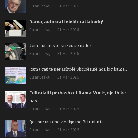
Bujar Leskaj
31 Mar 2026
𝗥𝗮𝗺𝗮, 𝗮𝘂𝘁𝗼𝗸𝗿𝗮𝘁𝗶 𝗲𝗹𝗲𝗸𝘁𝗼𝗿𝗮𝗹 𝗹𝗮𝗸𝘂𝗿𝗶𝗾!
Bujar Leskaj
31 Mar 2026
Jemi në mes të krizës së naftës,…
Bujar Leskaj
31 Mar 2026
Rama gati të përjashtojë Shqipërinë nga logjistika…
Bujar Leskaj
31 Mar 2026
𝗘𝗱𝗶𝘁𝗼𝗿𝗶𝗮𝗹𝗶 𝗶 𝗽𝗲𝗿𝗯𝗮𝘀𝗵𝗸𝗲𝘁 𝗥𝗮𝗺𝗮-𝗩𝘂𝗰𝗶𝗰, 𝗻𝗷𝗲 𝘁𝗵𝗶𝗸𝗲
𝗽𝗮𝘀…
Bujar Leskaj
31 Mar 2026
Që abuzimi dhe vjedhja me Butrintin të…
Bujar Leskaj
31 Mar 2026