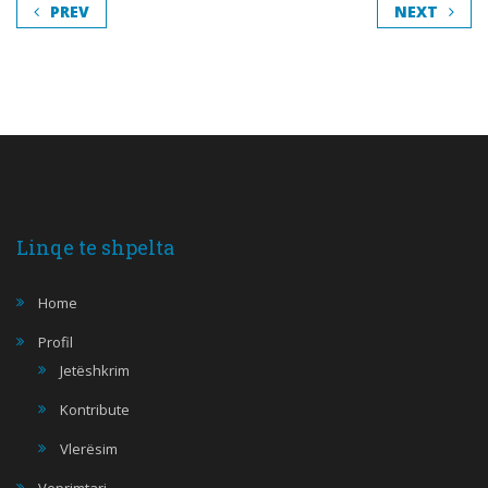
PREV
NEXT
Linqe te shpelta
Home
Profil
Jetëshkrim
Kontribute
Vlerësim
Veprimtari