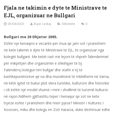
Fjala ne takimin e dyte te Ministrave te
EJL, organizuar ne Bullgari
05/04/2025
Bujar Leskaj
Aktivitete
0
Bullgari me 20 Dhjetor 2005.
Eshte nje kenaqesi e vecante per mua qe jam sot I pranishem
ne kete takimin e dyte te Ministrave te EJL, te organizuar nga
kolegët bullgarë. Me ketët rast më lejoni të shpreh falenderimet
për mikpritjen dhe organizimin e shkëlqyer të tij.
Falenderoj kolegun tim bullgar dhe stafin e tij te
bashkepunetoreve që na dha mundësinë të mblidhemi në Varna,
në këtë qytet të bukur plot vlera turistike, kulturore dhe historike
i cili është një model shumë i mirë i zhvillimit të turizmit kulturor
në rajon.Ndihem gjithashtu teper I kenaqur qe sot ne kete
tryeze eshte I pranishem dhe merr pjese? Ministri I Kultures I
Kosoves, miku dhe kolegu im Zoti Haracia, duke deshmuar edhe