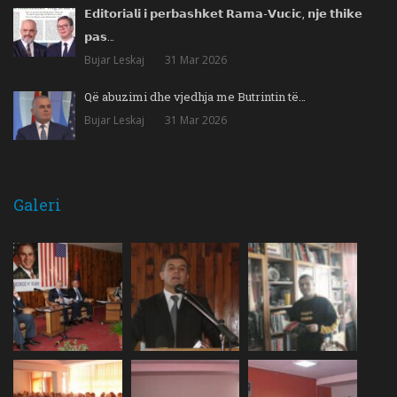
𝗘𝗱𝗶𝘁𝗼𝗿𝗶𝗮𝗹𝗶 𝗶 𝗽𝗲𝗿𝗯𝗮𝘀𝗵𝗸𝗲𝘁 𝗥𝗮𝗺𝗮-𝗩𝘂𝗰𝗶𝗰, 𝗻𝗷𝗲 𝘁𝗵𝗶𝗸𝗲
𝗽𝗮𝘀…
Bujar Leskaj
31 Mar 2026
Që abuzimi dhe vjedhja me Butrintin të…
Bujar Leskaj
31 Mar 2026
Galeri