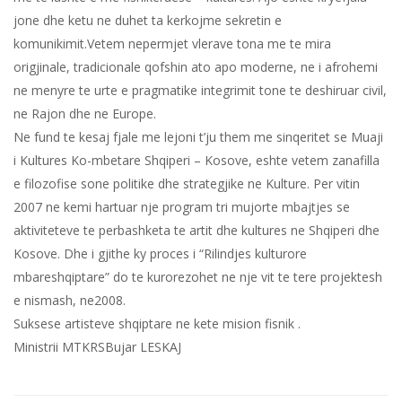
jone dhe ketu ne duhet ta kerkojme sekretin e
komunikimit.Vetem nepermjet vlerave tona me te mira
origjinale, tradicionale qofshin ato apo moderne, ne i afrohemi
ne menyre te urte e pragmatike integrimit tone te deshiruar civil,
ne Rajon dhe ne Europe.
Ne fund te kesaj fjale me lejoni t’ju them me sinqeritet se Muaji
i Kultures Ko-mbetare Shqiperi – Kosove, eshte vetem zanafilla
e filozofise sone politike dhe strategjike ne Kulture. Per vitin
2007 ne kemi hartuar nje program tri mujorte mbajtjes se
aktiviteteve te perbashketa te artit dhe kultures ne Shqiperi dhe
Kosove. Dhe i gjithe ky proces i “Rilindjes kulturore
mbareshqiptare” do te kurorezohet ne nje vit te tere projektesh
e nismash, ne2008.
Suksese artisteve shqiptare ne kete mision fisnik .
Ministrii MTKRSBujar LESKAJ