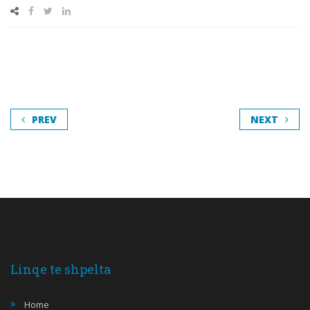
PREV
NEXT
Linqe te shpelta
Home