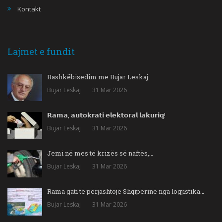
Kontakt
Lajmet e fundit
Bashkëbisedim me Bujar Leskaj
Bujar Leskaj
31 Mar 2026
𝗥𝗮𝗺𝗮, 𝗮𝘂𝘁𝗼𝗸𝗿𝗮𝘁𝗶 𝗲𝗹𝗲𝗸𝘁𝗼𝗿𝗮𝗹 𝗹𝗮𝗸𝘂𝗿𝗶𝗾!
Bujar Leskaj
31 Mar 2026
Jemi në mes të krizës së naftës,…
Bujar Leskaj
31 Mar 2026
Rama gati të përjashtojë Shqipërinë nga logjistika…
Bujar Leskaj
31 Mar 2026