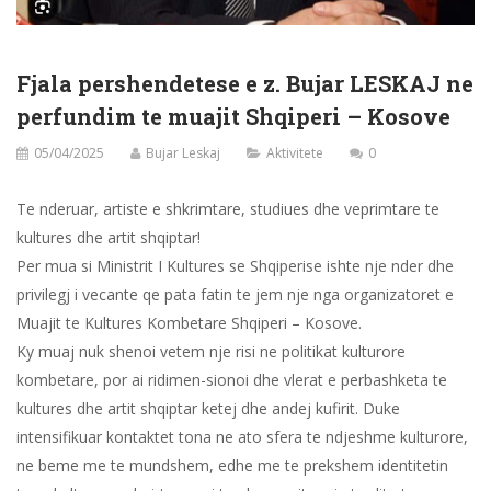
Fjala pershendetese e z. Bujar LESKAJ ne
perfundim te muajit Shqiperi – Kosove
05/04/2025
Bujar Leskaj
Aktivitete
0
Te nderuar, artiste e shkrimtare, studiues dhe veprimtare te
kultures dhe artit shqiptar!
Per mua si Ministrit I Kultures se Shqiperise ishte nje nder dhe
privilegj i vecante qe pata fatin te jem nje nga organizatoret e
Muajit te Kultures Kombetare Shqiperi – Kosove.
Ky muaj nuk shenoi vetem nje risi ne politikat kulturore
kombetare, por ai ridimen-sionoi dhe vlerat e perbashketa te
kultures dhe artit shqiptar ketej dhe andej kufirit. Duke
intensifikuar kontaktet tona ne ato sfera te ndjeshme kulturore,
ne beme me te mundshem, edhe me te prekshem identitetin