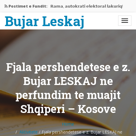
Postimet e Fundit:
𝗥𝗮𝗺𝗮, 𝗮𝘂𝘁𝗼𝗸𝗿𝗮𝘁𝗶 𝗲𝗹𝗲𝗸𝘁𝗼𝗿𝗮𝗹 𝗹𝗮𝗸𝘂𝗿𝗶𝗾!
Bujar Leskaj
Jemi në mes të krizës…
Rama gati të përjashtojë Shqipërinë…
𝗘𝗱𝗶𝘁𝗼𝗿𝗶𝗮𝗹𝗶 𝗶 𝗽𝗲𝗿𝗯𝗮𝘀𝗵𝗸𝗲𝘁 𝗥𝗮𝗺𝗮-𝗩𝘂𝗰𝗶𝗰,
𝗻𝗷𝗲…
Fjala pershendetese e z.
Bashkëbisedim me Bujar Leskaj
Bujar LESKAJ ne
perfundim te muajit
Shqiperi – Kosove
Home
Aktivitete
/
Fjala pershendetese e z. Bujar LESKAJ ne