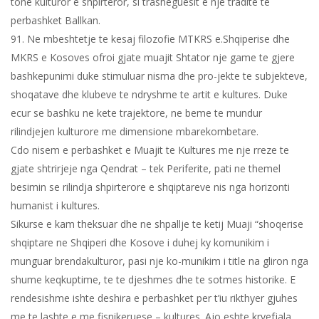
tone kulturor e shpirteror, si trasheguesit e nje tradite te
perbashket Ballkan.
91. Ne mbeshtetje te kesaj filozofie MTKRS e.Shqiperise dhe
MKRS e Kosoves ofroi gjate muajit Shtator nje game te gjere
bashkepunimi duke stimuluar nisma dhe pro-jekte te subjekteve,
shoqatave dhe klubeve te ndryshme te artit e kultures. Duke
ecur se bashku ne kete trajektore, ne beme te mundur
rilindjejen kulturore me dimensione mbarekombetare.
Cdo nisem e perbashket e Muajit te Kultures me nje rreze te
gjate shtrirjeje nga Qendrat – tek Periferite, pati ne themel
besimin se rilindja shpirterore e shqiptareve nis nga horizonti
humanist i kultures.
Sikurse e kam theksuar dhe ne shpallje te ketij Muaji “shoqerise
shqiptare ne Shqiperi dhe Kosove i duhej ky komunikim i
munguar brendakulturor, pasi nje ko-munikim i title na gliron nga
shume keqkuptime, te te djeshmes dhe te sotmes historike. E
rendesishme ishte deshira e perbashket per t’iu rikthyer gjuhes
me te lashte e me fisnikeruese – kultures. Ajo eshte kryefjala