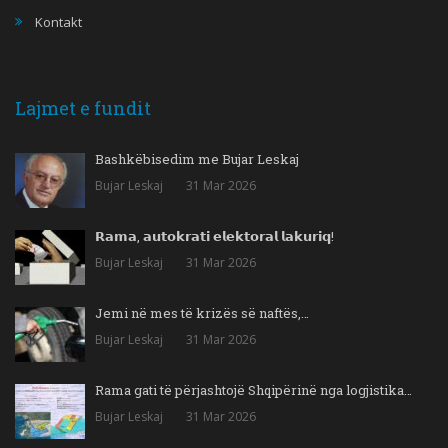
Kontakt
Lajmet e fundit
Bashkëbisedim me Bujar Leskaj
Bujar Leskaj
31 Mar 2026
𝗥𝗮𝗺𝗮, 𝗮𝘂𝘁𝗼𝗸𝗿𝗮𝘁𝗶 𝗲𝗹𝗲𝗸𝘁𝗼𝗿𝗮𝗹 𝗹𝗮𝗸𝘂𝗿𝗶𝗾!
Bujar Leskaj
31 Mar 2026
Jemi në mes të krizës së naftës,…
Bujar Leskaj
31 Mar 2026
Rama gati të përjashtojë Shqipërinë nga logjistika…
Bujar Leskaj
31 Mar 2026