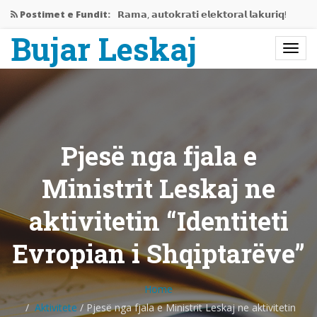
Postimet e Fundit:
𝗥𝗮𝗺𝗮, 𝗮𝘂𝘁𝗼𝗸𝗿𝗮𝘁𝗶 𝗲𝗹𝗲𝗸𝘁𝗼𝗿𝗮𝗹 𝗹𝗮𝗸𝘂𝗿𝗶𝗾!
Bujar Leskaj
Jemi në mes të krizës…
Rama gati të përjashtojë Shqipërinë…
𝗘𝗱𝗶𝘁𝗼𝗿𝗶𝗮𝗹𝗶 𝗶 𝗽𝗲𝗿𝗯𝗮𝘀𝗵𝗸𝗲𝘁 𝗥𝗮𝗺𝗮-𝗩𝘂𝗰𝗶𝗰,
𝗻𝗷𝗲…
Pjesë nga fjala e
Bashkëbisedim me Bujar Leskaj
Ministrit Leskaj ne
aktivitetin “Identiteti
Evropian i Shqiptarëve”
Home
Aktivitete
/
Pjesë nga fjala e Ministrit Leskaj ne aktivitetin