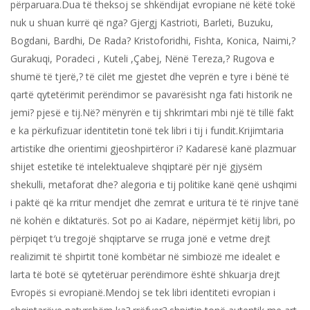
përparuara.Dua të theksoj se shkëndijat evropiane në këtë tokë
nuk u shuan kurrë që nga? Gjergj Kastrioti, Barleti, Buzuku,
Bogdani, Bardhi, De Rada? Kristoforidhi, Fishta, Konica, Naimi,?
Gurakuqi, Poradeci , Kuteli ,Çabej, Nënë Tereza,? Rugova e
shumë të tjerë,? të cilët me gjestet dhe veprën e tyre i bënë të
qartë qytetërimit perëndimor se pavarësisht nga fati historik ne
jemi? pjesë e tij.Në? mënyrën e tij shkrimtari mbi një të tillë fakt
e ka përkufizuar identitetin tonë tek libri i tij i fundit.Krijimtaria
artistike dhe orientimi gjeoshpirtëror i? Kadaresë kanë plazmuar
shijet estetike të intelektualeve shqiptarë për një gjysëm
shekulli, metaforat dhe? alegoria e tij politike kanë qenë ushqimi
i paktë që ka rritur mendjet dhe zemrat e uritura të të rinjve tanë
në kohën e diktaturës. Sot po ai Kadare, nëpërmjet këtij libri, po
përpiqet t′u tregojë shqiptarve se rruga jonë e vetme drejt
realizimit të shpirtit tonë kombëtar në simbiozë me idealet e
larta të botë së qytetëruar perëndimore është shkuarja drejt
Evropës si evropianë.Mendoj se tek libri identiteti evropian i