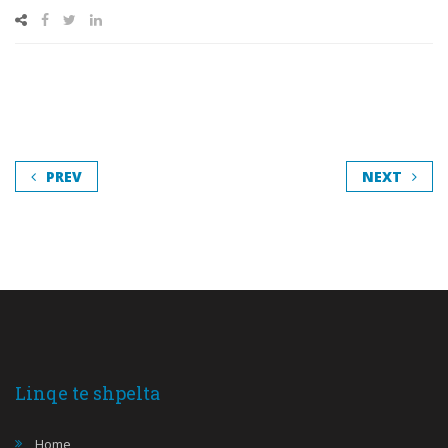
PREV
NEXT
Linqe te shpelta
Home