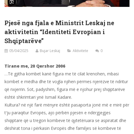
Pjesë nga fjala e Ministrit Leskaj ne
aktivitetin “Identiteti Evropian i
Shqiptarëve”
05/04/2025
Bujar Leskaj
Aktivitete
0
Tirane me, 20 Qershor 2006
…Të gjitha kombet kanë figura me të cilat krenohen, mbasi
kombet e mëdha dhe të vogla njihen përmes njerëzve të ndritur
që nxjerrin. Sot, padyshim, figura më e njohur prej shqiptarëve
është shkrimtari ynë Ismail Kadare.
Kultura? në një farë mënyre është pasaporta jonë më e mirë për
t′ju paraqitur Evropës, ajo përbën pjesën e ndërgjegjes
shqiptare që u tregon kombeve të qytetëruara se aspiratat dhe
dëshirat tona i përkasin Evropës dhe familjes së kombeve të