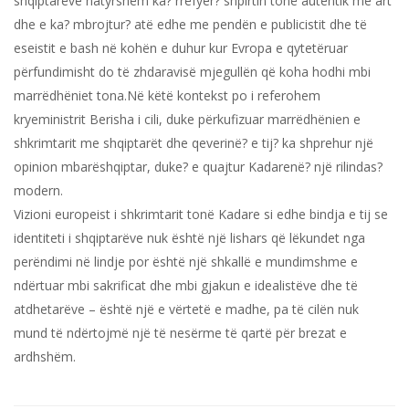
shqiptarëve natyrshëm ka? rrëfyer? shpirtin tonë autentik me art
dhe e ka? mbrojtur? atë edhe me pendën e publicistit dhe të
eseistit e bash në kohën e duhur kur Evropa e qytetëruar
përfundimisht do të zhdaravisë mjegullën që koha hodhi mbi
marrëdhëniet tona.Në këtë kontekst po i referohem
kryeministrit Berisha i cili, duke përkufizuar marrëdhënien e
shkrimtarit me shqiptarët dhe qeverinë? e tij? ka shprehur një
opinion mbarëshqiptar, duke? e quajtur Kadarenë? një rilindas?
modern.
Vizioni europeist i shkrimtarit tonë Kadare si edhe bindja e tij se
identiteti i shqiptarëve nuk është një lishars që lëkundet nga
perëndimi në lindje por është një shkallë e mundimshme e
ndërtuar mbi sakrificat dhe mbi gjakun e idealistëve dhe të
atdhetarëve – është një e vërtetë e madhe, pa të cilën nuk
mund të ndërtojmë një të nesërme të qartë për brezat e
ardhshëm.