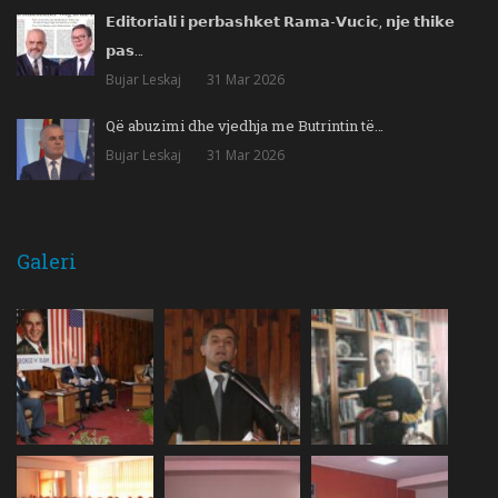
𝗘𝗱𝗶𝘁𝗼𝗿𝗶𝗮𝗹𝗶 𝗶 𝗽𝗲𝗿𝗯𝗮𝘀𝗵𝗸𝗲𝘁 𝗥𝗮𝗺𝗮-𝗩𝘂𝗰𝗶𝗰, 𝗻𝗷𝗲 𝘁𝗵𝗶𝗸𝗲
𝗽𝗮𝘀…
Bujar Leskaj
31 Mar 2026
Që abuzimi dhe vjedhja me Butrintin të…
Bujar Leskaj
31 Mar 2026
Galeri