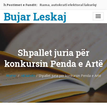
Postimet e Fundit:
𝗥𝗮𝗺𝗮, 𝗮𝘂𝘁𝗼𝗸𝗿𝗮𝘁𝗶 𝗲𝗹𝗲𝗸𝘁𝗼𝗿𝗮𝗹 𝗹𝗮𝗸𝘂𝗿𝗶𝗾!
Bujar Leskaj
Jemi në mes të krizës…
Rama gati të përjashtojë Shqipërinë…
𝗘𝗱𝗶𝘁𝗼𝗿𝗶𝗮𝗹𝗶 𝗶 𝗽𝗲𝗿𝗯𝗮𝘀𝗵𝗸𝗲𝘁 𝗥𝗮𝗺𝗮-𝗩𝘂𝗰𝗶𝗰,
𝗻𝗷𝗲…
Shpallet juria për
Bashkëbisedim me Bujar Leskaj
konkursin Penda e Artë
Home
Aktivitete
/
Shpallet juria për konkursin Penda e Artë