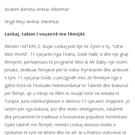
Ibrahim Berisha Anëtar shkrimtar
Virgjil Muçi Anëtar shkrimtar
Leskaj, takim i veçantë me fëmijët
Ministri i MTKRS Z. Bujar Leskaj priti dje në Zyrën e tij, “LittIe
Miss World”, 11 vjeçaren nga Tirana, Goldi Halili, si dhe një grup
fëmijësh, përfaqësues të programit Miss & Mr Baby, një nisëm
private, dedikuar fëmijëvë për të nxitur frymëzimin dhe ambiciet
e tyre. 11-vjeçarja Goldi, u përzgjodh mes 26 fëmiëjve nga e
gjithë bota në Festivalin Ndërkombetar të Talentit dhe Bukurisë
për fëmijë, që u mbajt në fillim te muajit tetor në Antalia të
Turqisë. Juria ndërkonjbëtare e vlerësoi 11 vjecaren shqiptare, jo
vetëm për nga bukuria, por dhe niveli i inteligjencës, edukimit
dhe prezantimit të traditave e kostumeve popullore kombëtare.
Gjatë takimit rne fërnijët, ministri Leskaj vlerësoi nivelin e
njohurive të tyre në letërsi dhe në art. Ai u theksoi vizitorëve të