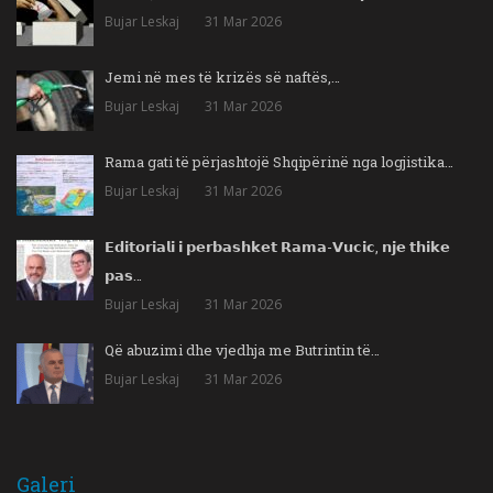
Bujar Leskaj
31 Mar 2026
Jemi në mes të krizës së naftës,…
Bujar Leskaj
31 Mar 2026
Rama gati të përjashtojë Shqipërinë nga logjistika…
Bujar Leskaj
31 Mar 2026
𝗘𝗱𝗶𝘁𝗼𝗿𝗶𝗮𝗹𝗶 𝗶 𝗽𝗲𝗿𝗯𝗮𝘀𝗵𝗸𝗲𝘁 𝗥𝗮𝗺𝗮-𝗩𝘂𝗰𝗶𝗰, 𝗻𝗷𝗲 𝘁𝗵𝗶𝗸𝗲
𝗽𝗮𝘀…
Bujar Leskaj
31 Mar 2026
Që abuzimi dhe vjedhja me Butrintin të…
Bujar Leskaj
31 Mar 2026
Galeri