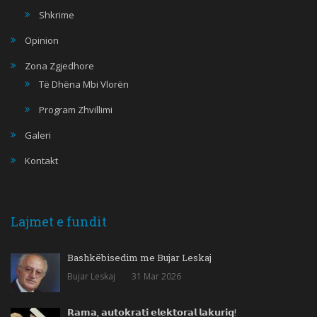
Shkrime
Opinion
Zona Zgjedhore
Të Dhëna Mbi Vlorën
Program Zhvillimi
Galeri
Kontakt
Lajmet e fundit
Bashkëbisedim me Bujar Leskaj
Bujar Leskaj
31 Mar 2026
𝗥𝗮𝗺𝗮, 𝗮𝘂𝘁𝗼𝗸𝗿𝗮𝘁𝗶 𝗲𝗹𝗲𝗸𝘁𝗼𝗿𝗮𝗹 𝗹𝗮𝗸𝘂𝗿𝗶𝗾!