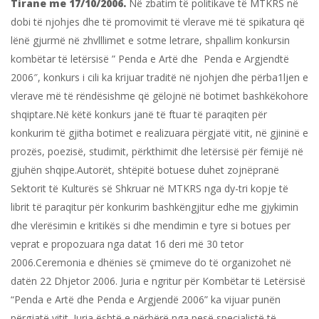
Tirane me 17/10/2006.
Në zbatim të politikave të MTKRS në
dobi të njohjes dhe të promovimit të vlerave më të spikatura që
lënë gjurmë në zhvlllimet e sotme letrare, shpallim konkursin
kombëtar të letërsisë ” Penda e Artë dhe Penda e Argjendtë
2006″, konkurs i cili ka krijuar traditë në njohjen dhe përba1ljen e
vlerave më të rëndësishme që gëlojnë në botimet bashkëkohore
shqiptare.Në këtë konkurs janë të ftuar të paraqiten për
konkurim të gjitha botimet e realizuara përgjatë vitit, në gjininë e
prozës, poezisë, studimit, përkthimit dhe letërsisë për fëmijë në
gjuhën shqipe.Autorët, shtëpitë botuese duhet zojnëpranë
Sektorit të Kulturës së Shkruar në MTKRS nga dy-tri kopje të
librit të paraqitur për konkurim bashkëngjitur edhe me gjykimin
dhe vlerësimin e kritikës si dhe mendimin e tyre si botues per
veprat e propozuara nga datat 16 deri më 30 tetor
2006.Ceremonia e dhënies së çmimeve do të organizohet në
datën 22 Dhjetor 2006. Juria e ngritur për Kombëtar të Letërsisë
“Penda e Artë dhe Penda e Argjendë 2006” ka vijuar punën
përgjatë vitit. Juria është e përbërë nga pesë specialistë të