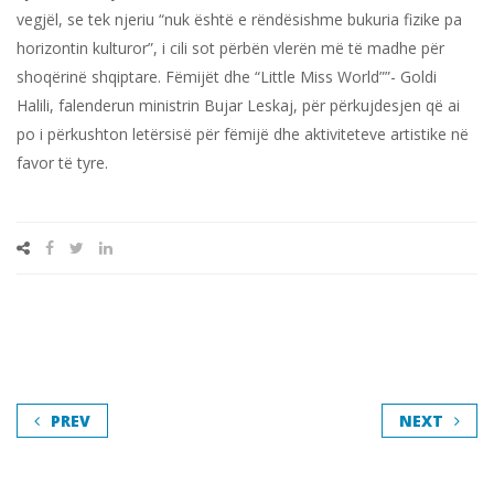
vegjël, se tek njeriu “nuk është e rëndësishme bukuria fizike pa
horizontin kulturor”, i cili sot përbën vlerën më të madhe për
shoqërinë shqiptare. Fëmijët dhe “Little Miss World””- Goldi
Halili, falenderun ministrin Bujar Leskaj, për përkujdesjen që ai
po i përkushton letërsisë për fëmijë dhe aktiviteteve artistike në
favor të tyre.
PREV
NEXT