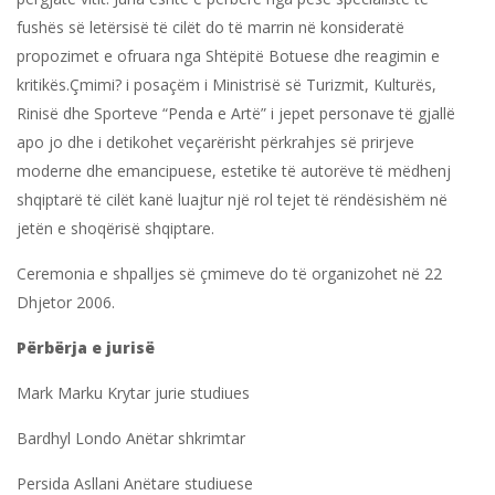
fushës së letërsisë të cilët do të marrin në konsideratë
propozimet e ofruara nga Shtëpitë Botuese dhe reagimin e
kritikës.Çmimi? i posaçëm i Ministrisë së Turizmit, Kulturës,
Rinisë dhe Sporteve “Penda e Artë” i jepet personave të gjallë
apo jo dhe i detikohet veçarërisht përkrahjes së prirjeve
moderne dhe emancipuese, estetike të autorëve të mëdhenj
shqiptarë të cilët kanë luajtur një rol tejet të rëndësishëm në
jetën e shoqërisë shqiptare.
Ceremonia e shpalljes së çmimeve do të organizohet në 22
Dhjetor 2006.
Përbërja e jurisë
Mark Marku Krytar jurie studiues
Bardhyl Londo Anëtar shkrimtar
Persida Asllani Anëtare studiuese