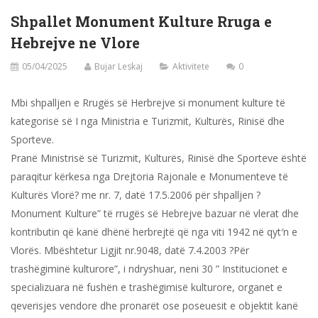
Shpallet Monument Kulture Rruga e
Hebrejve ne Vlore
05/04/2025
Bujar Leskaj
Aktivitete
0
Mbi shpalljen e Rrugës së Herbrejve si monument kulture të
kategorisë së I nga Ministria e Turizmit, Kulturës, Rinisë dhe
Sporteve.
Pranë Ministrisë së Turizmit, Kulturës, Rinisë dhe Sporteve është
paraqitur kërkesa nga Drejtoria Rajonale e Monumenteve të
Kulturës Vlorë? me nr. 7, datë 17.5.2006 për shpalljen ?
Monument Kulture” të rrugës së Hebrejve bazuar në vlerat dhe
kontributin që kanë dhënë herbrejtë që nga viti 1942 në qyt′n e
Vlorës. Mbështetur Ligjit nr.9048, datë 7.4.2003 ?Për
trashëgiminë kulturore”, i ndryshuar, neni 30 ” Institucionet e
specializuara në fushën e trashëgimisë kulturore, organet e
qeverisjes vendore dhe pronarët ose poseuesit e objektit kanë