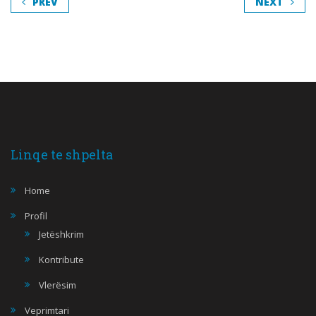
PREV
NEXT
Linqe te shpelta
Home
Profil
Jetëshkrim
Kontribute
Vlerësim
Veprimtari