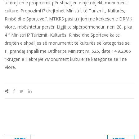
të drejtën e propozimit për shpalljen e një objekti monument
culture. Propozimi i? drejtohet Ministrit të Turizmit, Kulturës,
Rinisë dhe Sporteve.”. MTKRS pasi u njoh me kërkesën e DRMK
Vlorë, mbështetur përsëri Ligjit të sipërpërmendur, neni 28, pika
4 ” Ministri i? Turizmit, Kulturës, Rinisë dhe Sporteve ka të
drejtën e shpalljes së monumentit të kulturës së kategorisë së
I”, prandaj shpalli me Urdhër të Ministrit nr. 525, datë 14.9.2006
“Rrugën e Hebrejve ?Monument kulture′ të kategorisë së I në
Vlorë.