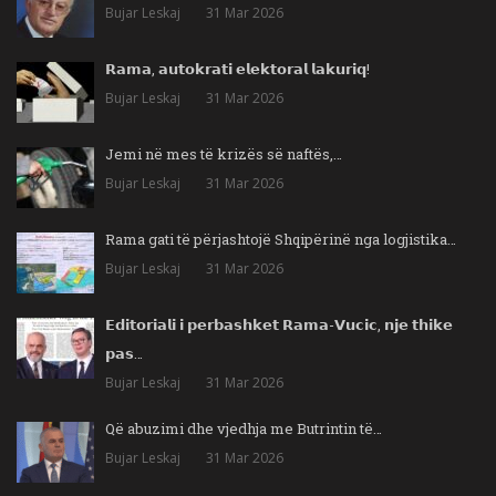
Bujar Leskaj
31 Mar 2026
𝗥𝗮𝗺𝗮, 𝗮𝘂𝘁𝗼𝗸𝗿𝗮𝘁𝗶 𝗲𝗹𝗲𝗸𝘁𝗼𝗿𝗮𝗹 𝗹𝗮𝗸𝘂𝗿𝗶𝗾!
Bujar Leskaj
31 Mar 2026
Jemi në mes të krizës së naftës,…
Bujar Leskaj
31 Mar 2026
Rama gati të përjashtojë Shqipërinë nga logjistika…
Bujar Leskaj
31 Mar 2026
𝗘𝗱𝗶𝘁𝗼𝗿𝗶𝗮𝗹𝗶 𝗶 𝗽𝗲𝗿𝗯𝗮𝘀𝗵𝗸𝗲𝘁 𝗥𝗮𝗺𝗮-𝗩𝘂𝗰𝗶𝗰, 𝗻𝗷𝗲 𝘁𝗵𝗶𝗸𝗲
𝗽𝗮𝘀…
Bujar Leskaj
31 Mar 2026
Që abuzimi dhe vjedhja me Butrintin të…
Bujar Leskaj
31 Mar 2026