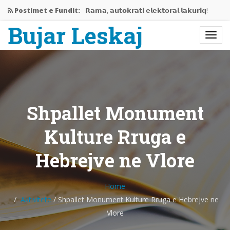
Postimet e Fundit:
𝗥𝗮𝗺𝗮, 𝗮𝘂𝘁𝗼𝗸𝗿𝗮𝘁𝗶 𝗲𝗹𝗲𝗸𝘁𝗼𝗿𝗮𝗹 𝗹𝗮𝗸𝘂𝗿𝗶𝗾!
Bujar Leskaj
Jemi në mes të krizës…
Rama gati të përjashtojë Shqipërinë…
𝗘𝗱𝗶𝘁𝗼𝗿𝗶𝗮𝗹𝗶 𝗶 𝗽𝗲𝗿𝗯𝗮𝘀𝗵𝗸𝗲𝘁 𝗥𝗮𝗺𝗮-𝗩𝘂𝗰𝗶𝗰,
𝗻𝗷𝗲…
Shpallet Monument
Bashkëbisedim me Bujar Leskaj
Kulture Rruga e
Hebrejve ne Vlore
Home
Aktivitete
/
Shpallet Monument Kulture Rruga e Hebrejve ne
Vlore