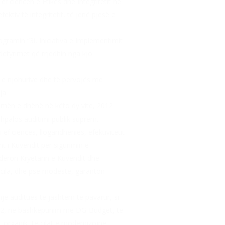
ficiencën e Etikës dhe Integritetit në
ektiv të integritetit, të jenë pjesë e
ramin “3i, Iniciativa e Implementimit
detyrimet që rrjedhin nga kjo
n e njohurive dhe të pervojës me
ja.
ihmën e dhënë në këto dy vite, 2012
shpalos auditimi publik suprem.
ciencës, llogaridhënies, efektivitetit
t i Kuvendit për sigurimin e
nderon Kryetarin e Kuvendit dhe
 cila, dhe pse modeste, garanton
një auditues të jashtëm të pavarur, si
 2012, në bashkëpunim me DG-Budget, të
organik, të cilat e modernizojnë