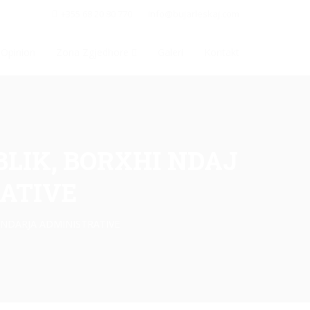
+355 68 20 80 770
info@bujarleskaj.com
Opinion
Zona Zgjedhore
Galeri
Kontakt
BLIK, BORXHI NDAJ
RATIVE
, NDARJA ADMINISTRATIVE