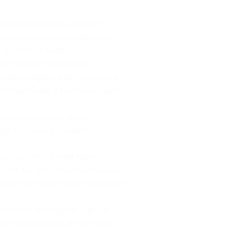
enzimet e kryera) në nivelin 15. 1
të tyre. Dëmi ekonomik i zbuluar në
1, të marra së bashku.
urive publike me koncesion.
me ndikim negativ në performancën e
humë nga shkeljet e konstatuara gjatë
cioni ka rekomandur më shumë
 gjithë sistemin e manaxhimit të
n e kufirit të Borxhit Publik në
vitin 2011 dhe 2012), duke rekomanduar
qitjen e një nisme ligjore për fiksimin
komanduar ndërhyrjen në Ligjin për
or ndaj komunitetit, por në respekt