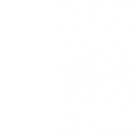
ditëve dhe finalizohen me analizën e 
Pas njëpërmbysje reale të marrëdhënie
2013, institucioni ka trajtuar 401 let
dhe ankesave të trajtuara në vitin 201
Krahas shtimit të vrullshëm të pranisë 
edhe gjatë vitit 2012, risi e vitit 201
botimin e mbi 140 shkrimeve, analizave
me mirëdashje dhe profesionalizëm, h
Në vitet 2012 dhe 2013, në zbatim të st
profesionale, udhëzuesish auditimi, si
ndërkombëtar kanë dhënë një kontribut 
Arsimit dhe ndërkombëtarisht me numri
së dhe duke ndikuar në rritjen e kapaci
“Udhezuesi i Auditimit të Përputhshmër
Gjatë vitit, në ambientet e KLSH-s, ke
pasurohet në vijimësi.
Në nëntor 2013, KLSH mori pjesë me një