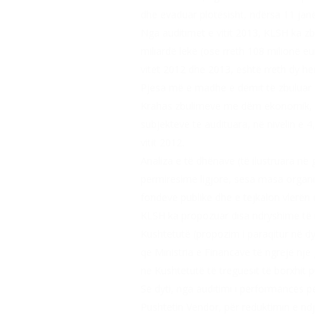
dhe evaduar plotësisht, ndërsa 11 janë
Nga auditimet e vitit 2013, KLSH ka zbu
miliardë lekë (ose rreth 108 milionë e
vitet 2012 dhe 2013, është rreth dy he
Pjesa më e madhe e dëmit të zbuluar ë
Krahas zbulimeve me dëm ekonomik, gja
subjekteve të audituara, në nivelin e 
vitit 2012.
Analiza e të dhënave (të ilustruara në
përmirësime ligjore, sesa masa organiz
fondeve publike dhe e tejkalon vlerën e
KLSH ka propozuar disa ndryshime të r
Kushtetutë (propozim i paraqitur në dy 
që Ministria e Financave të ngrejë një
në Kushtetutë të treguesit të borxhit 
Së dyti, nga auditimi i performancës p
Pushtetin Vendor, për reduktimin e nd