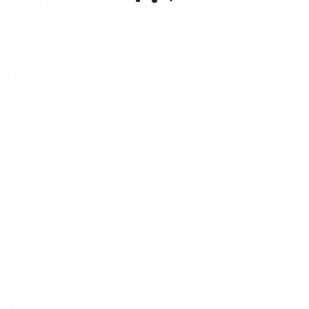
ke punuar për të ndërmarrë misione auditimi mbi rregullshmërinë dhe e
që lufta kundër korrupsionit dhe politikat për instalimin e një sistemi ef
hjen e Angazhimit me përfaqësues të IDI-it dhe EUROSAI-it për Prog
ritur grupi i punës me mbeshtetjen e SIGMAs, duke plotësuar të gjitha 
jtimit të tretë strategjik të INTOSAI-t dhe EUROSAI-t “Për shkëmbimi
kaluar njohu një partneritet në rritje me institucionet vendase dhe të hua
rmi dhe falenderojnë institucionin e Presidentit të Republikës për nd
 tij të thellë dhe përkrahjen pa rezerva ndaj misionit dhe vlerave që 
së së Kombeve të Bashkuara të datës 22 dhjetor 2011 “Promovimi i efi
like, duke fuqizuar institucionet supreme të auditimit”, KLSH, si agjen
ka realizuar një bashkëpunim efikas me Parlamentin. Institucioni fale
dhe Financat, për mbështetjen financiare që i është dhënë KLSH-s, e
 auditues.
së të KLSH, po i siguron institucionit për auditimin e fondeve të tij, 
ë vitit në vijim, të amendimeve të ligjit organik. Në nëntor të vitit
 ka përgatitur dhe dërguar në Kuvend për miratim amendimet e ligjit 