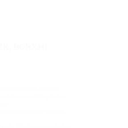
IK, BORXHI
 Zhvillimit të KLSH-së 2013-2017,
r në Pekin në tetor 2013, që “auditimi
dit”.
n e parë të Strategjisë së INTOSAI-t,
 të cilat 153 auditime janë përfunduar