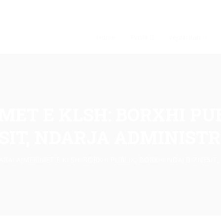
Home
Profil
Veprimtari
ET E KLSH: BORXHI PU
SIT, NDARJA ADMINIST
ARALAJMERIMET E KLSH: BORXHI PUBLIK, BORXHI NDAJ BIZNESIT