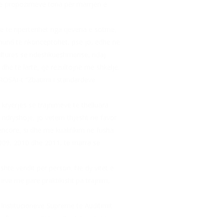
 dhe propozimeve tona për marrjen e
të ripërtërihet nga qeveria e sotme,
i mund të rikonceptohet, pse jo, edhe në
kulturës së ndëshkueshmërisë, ndaj
he të lartë, që rezultojnë me shkelje.
ROSAI-t “Zbatimi i standardeve
kryerjes së trajnimeve të thelluara
ë ndryshojë, jo vetem thjesht në favor
encore, si dhe me kualifikim në fusha
e 2009, 2010 dhe 2011, të marra së
ashtë vendit për person. Në dy vitet e
iteve më parë praktikisht pa trajnim,
ë Institucioneve Supreme të Auditimit