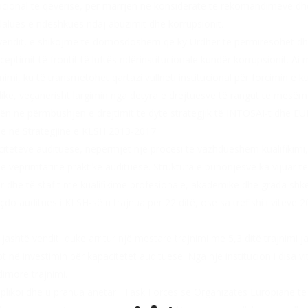
nstitucional të qeverisë, për marrjen në konsideratë të rekomandimeve
lues e ndëshkues ndaj abuzimit dhe korrupsionit.
vendit, e shikojmë të domosdoshëm që ky Urdhër të përmirësohet dhe 
eptimit të frontit të luftës ndërinstitucionale kundër korrupsionit. A
i, ku të transmetohet qartazi vullneti institucional për forcimin e 
e, veçanërisht largimin nga detyra e drejtuesve të rangut të mesëm d
nën në përmbushjen e drejtimit të dytë strategjik të INTOSAI-t dhe EU
dhe në Strategjinë e KLSH 2013-2017.
citeteve audituese, nëpërmjet një procesi të vazhdueshëm kualifikimi, 
e veprimtarinë praktike audituese. Struktura e punonjësve ka vijuar t
por dhe të stafit me kualifikime profesionale, akademike dhe grada shk
ar çdo auditues i KLSH-së u trajnua për 22 ditë, ose sa trefishi i vitev
ashtë vendit, duke arritur një mestare trajnimi me 5,3 ditë trajnimi j
pt në investimin për kapacitetet audituese. Nga një institucion i disa v
imorë trajnimi.
H aplikoi dhe u pranua anëtar i Task Forcës së Organizatës Europiane t