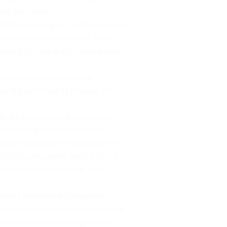
rdet INTOSAI-t.
mit, në vlerën prej 2.1 milion Euro, të
n e dhënë për këtë projekt, si dhe
tit, për të cilin si KLSH kemi punuar
 marrëveshje bashkëpunimi me
ikuar dhe Auditorëve të Kosovës, me
urk dhe slloven, të cilat mundësuan
s përfundimit të marrëveshjeve të
Zyrën e Auditimit të Institucioneve të
ve të bashkëpunimit dhe me SAI-t e
ioneve supreme të auditimit, nën
imet e komunikimit transparent”,
 të pakonceptuar më parë. Për të tretin
faqësuesve të medias, përgjatë disa