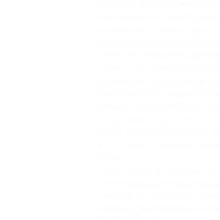
Ministrave”, i cili shpreh vullnetin i
masave të ndryshme, me efekt paranda
Me ndryshimet e reja në qeverisjen e 
në kuadër të ridimensionimit dhe rikonc
formën e një marrëveshjeje bashkëpunim
abuzuesve me pronën dhe fondet publik
Gjatë vitit 2013, kemi përqendruar pu
profesionale ISSAI”, i cili përmbahet 
Gjatë vitit 2013, KLSH ka forcuar kapa
dhe gërshetimit të ngritjes arsimore m
të stafit auditues me arsim të lartë, 
të dyta ekspertize. Gjatë vitit të kalu
bashku.
Në vitin 2013 u trajnuan 120 punonjës j
fundit, institucioni ka ndryshuar konce
është kthyer në SAI me tregues perënd
Gjithashtu, gjatë vitit të kaluar, KLS