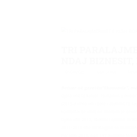
TRI PARALAJME
NDAJ BIZNESIT
06/04/2025
Bujar Leskaj
Aktivi
Botuar në gazetën“Ekonomia”, më 
Gjatë vitit të kaluar, realizimin e mis
(2013-a ishte viti i parë i zbatimit të
kombëtar të vihet në shërbim të qeveri
Gjatë vitit 2013, zbatimi i qëllimit str
2011-2016 dhe Strategjisë së EUROSAI-
Për vitin 2013, nga 147 auditime të pl