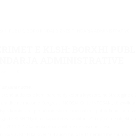
RIMET E KLSH: BORXHI PUBL
, NDARJA ADMINISTRATIVE
tete
0
29 janar 2014.
ionit tonë auditues e kemi parë në dy kolona kryesore, në Strategjinë e
 saj), si dhe në moton e Kongresit INCOSAI XXI të INTOSAI-t, të zhvillua
sjes kombëtare, për përmirësimin e menaxhimit publik financiar të ven
ategjik të KLSH “Ngritja e kapaciteteve audituese”, i njëjtë me objektivi
t, 2011-2017 ka nënkuptuar auditime në sasi dhe cilësi.
anifikuara, KLSH ka kryer 164 auditime, ose 11 përqind më shumë, nga