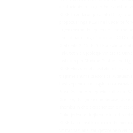
institucionin, rrisin gamën e auditime
KLSH falenderon po ashtu Delegacionin e
propozuar nga KLSH në kuadër të fonde
Kryeministrin dhe qeverinë e sotme për
dhe lobuar që nga fillimi i vitit 2012 e 
Gjatë vitit 2013, KLSH konsolidoi zba
Fakultetin e Gjeologji-Miniera të Univ
Institutin për Studime Publike dhe Li
KLSH vlerëson efektivitetin e lartë të 
trajnime shumë cilësore të audituesve 
bashkëpunimit me Gjykatën Austriake të 
Bosnjës dhe Hercegovinës dhe me SAI-
Greqisë, Bullgarisë dhe Serbisë, duke s
shembullin dhe eksperiencën e rrjetev
Duke jetësuar drejtimin e katërt stra
KLSH ka intensifikuar marrëdhëniet me p
vit rradhazi analizat vjetore në nivel 