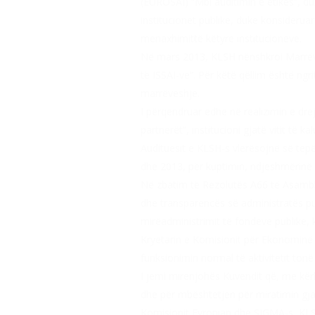
(EUROSAI) “Mbi auditimin e etikës”, du
institucionet publike, duke konsideruar 
menaxhimittë këtyre institucioneve.
Në mars 2013, KLSH nënshkroi Marrëves
të ISSAI-ve”. Për këtë qëllim është ng
marrëveshje.
I përqendruar edhe në realizimin e dre
partnerët”, institucioni gjatë vitit të 
Audituesit e KLSH-s vlerësojnë së tepë
dhe 2013, për kuptimin, ndjeshmërinë e
Në zbatim të Rezolutës A66 të Asamble
dhe transparencës së administratës pub
mirëadministrimit të fondeve publike, 
Kryetarin e Komisionit për Ekonominë 
funksionimin normal të aktivitetit tonë
I jemi mirenjohës Kuvendit që, me kërke
dhe për mbështetjen për miratimin gjat
Komisionit Evropian dhe SIGMA-s, KLSH