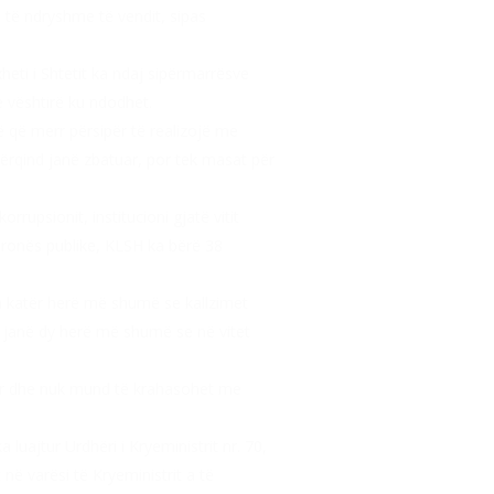
e të ndryshme të vendit, sipas
eti i Shtetit ka ndaj sipërmarrësve
e vështirë ku ndodhet.
ë që merr përsipër të realizojë me
përqind janë zbatuar, por tek masat për
rrupsionit, institucioni gjatë vitit
pronës publike, KLSH ka bërë 38
th katër herë më shumë se kallzimet
3 janë dy herë më shumë se në vitet
uar dhe nuk mund të krahasohet me
uajtur Urdhëri i Kryeministrit nr. 70,
në varësi të Kryeministrit a të