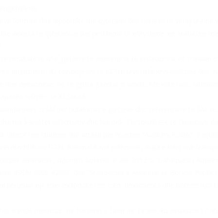
përgjithshme.
ve formale dhe hipotetike me qytetarin dhe median të verejtura në vit
ra dhe ankesa të qytetarëve për probleme të ndryshme, në krahasim me
1.
së rezultateve dhe gjetjeve të auditimeve të institucionit në median e 
3 ishte angazhimi i 42 punonjësve të KLSH, kryesisht kryeauditues dhe au
 dhe opinioneve, në të gjitha gazetat e vendit. Me këtë rast, falende
apesira nismës së KLSH-së.
andardeve ISSAI për publikimin e gjetjeve dhe referencave të SAI-ve, i
 dhe me karakter informativ dhe historik. Personalitete të financave d
cilësor me studime dhe artikuj për revistën “Auditimi Publik”, e njoh
n identifikues ISSN. Botimet kanë ndihmuar, duke e bërë më transpa
teteve audituese, sidomos botimet e vitit 2013 si “Udhëzuesi i Auditim
isë (ISSAI 4000-4200)” dhe “Standardet e Auditimit të Borxhit Publik 
mi përuruar një mini-ekspozite me foto, dokumenta dhe botime nga his
 stendë modeste, në Panairin e Librit në Tiranë, ku ekspozoi 17 tituj