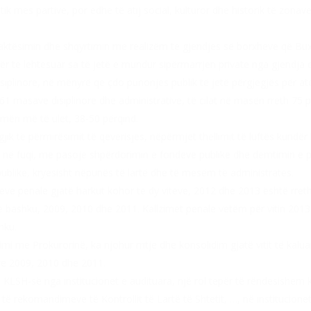
k mes partive, por edhe të atij social, kulturor dhe historik të zonav
saktësimin dhe shqyrtimin me realizëm të gjendjes së borxheve që Buxh
ër të lehtësuar sa të jetë e mundur sipërmarrjen private nga gjendja 
iplinore, në mënyrë që çdo punonjës publik të jetë përgjegjës për at
61 masave disiplinore dhe administrative, të cilat në masën rreth 75 
ëri më të ulet, 38-50 përqind.
jik të përmirësimit të qeverisjes, nëpërmjet thellimit të luftës kundër ko
ore në fuqi, me pasojë shpërdorimin e fondeve publike dhe dëmtimin e 
ublike, kryesisht nëpunës të lartë dhe të mesëm të administratës.
imeve penale gjatë harkut kohor të dy viteve, 2012 dhe 2013 është rre
 së bashku, 2009, 2010 dhe 2011. Kallzimet penale vetëm për vitin 201
hku.
i me Prokurorinë, ka njohur rritje dhe konsolidim gjatë vitit të kal
e 2009, 2010 dhe 2011.
H-së nga institucionet e audituara, një rol tepër të rëndësishëm ka l
 rekomandimeve të Kontrollit të Lartë të Shtetit, …, në institucionet 