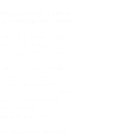
et 2009, 2010 dhe 2011, gjatë vitit
 një numër të papërfillshëm të letrave
shkruar dhe elektronike, të vërejtur
ditues të lartë, në përgatitjen dhe
rojmë të gjitha mediat që i rezervuan,
nstitucioni ka botuar 22 tituj librash
he auditimit publik kombëtar dhe
ur si botim shkencor nga Ministria e
rente të gjithë veprimtarinë e KLSH-
it Financiar (ISSAI 1000-2999)”,
(ISSAI 5410-5440)”.
toriku 89 vjeçar i KLSH-s,e cila
t e librave të botuar deri atëherë,