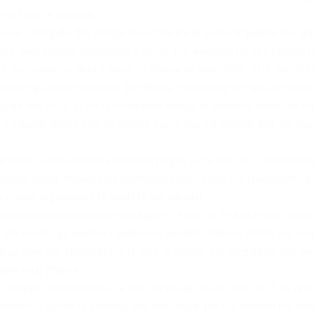
 në fazën e evadimit.
luar parregullsi dhe shkelje financiare (në të ardhurat publike dhe shp
uro), duke kërkuar shpërblimin e dëmit, pra arkëtimin në 99.9 përqind 
rë më i madh se vlera e dëmit të zbuluar në vitet 2009, 2010 dhe 201
shtë nga shitja e pasurisë dhe dhënia e objekteve me qira dhe e pas
të vitit 2013, KLSH ka konstatuar shkelje të disiplinës financiare 
4, 4 miliardë lekëve (mbi 31 milionë euro), ose 2.5 miliardë lekë më s
 grafikun në prezantimin elektronik) tregon se në vitin 2013, institu
ative, ngaqë impakti i një përmirësimi ligjor është më i prekshëm në
 masës organizative të nivelit të një subjekti.
ëndësishme kushtetuese dhe ligjore. Së pari, KLSH ka kërkuar vendosje
vite rresht nga auditimi i zbatimit të Buxhetit faktik të Shtetit për 
 grup pune me ekspertët më të mirë të fushës, për përgatitjen dhe para
publik ndaj PBB-së.
ër ndarjen administrative, të kryer në muajt shkurt-tetor 2013, ka re
jeshëm të numrit të bashkive dhe komunave, për një shërbim më cilës