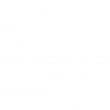
ve dhe e sjellin veprimtarinë e KLSH-s në përputhje të plotë me standa
 BE në Tiranë, për ndihmesën e tij në fitimin e Projektit të Binjakëzi
ve IPA 2013. Falenderojmë ish-Kryeministrin Berisha për mbeshtetje
 mundësimin e kësaj mbështetjeje, në momentin e finalizimit të projek
deri më sot.
timin e marrëveshjeve të nënshkruara gjatë vitit 2012 dhe nënshkroi
ersitetit Politeknik të Tiranës, me Shoqatën e Kontabilistëve të Certif
gjore dhe me gazetën “Ekonomia”.
marrëveshjeve me SAI-t partnere gjatë vitit 2012, si me SAI-n polak, t
shqiptarë në këto institucione modern auditimi. Në vitin 2013, kraha
Auditimit, me Institucionin Shtetëror të Auditimit të Malit të Zi, me 
n e Maqedonisë, KLSH nisi negociata për përfundimin e marrëveshje
ynuar fuqizimin e rrjetit të vendeve të Evropës Juglindore të instituc
e të ngjashme të krijuara në Evropë.
tegjik të INTOSAI-t dhe EUROSAI-t “Për menaxhim në përputhje me par
ublikun dhe qytetarët, duke i sjellë ato në një nivel të paarritur dhe
departamenti auditimi zhvillohen krejtësisht të hapura, në prani të për