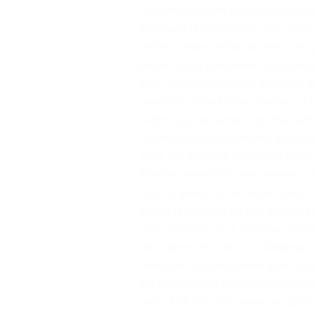
maksimal jo vetëm të konsensusit politi
Kërkesave të Kushtetutës, Neni 108/2.
Së treti, Institucioni ka rekomanduar 
private, si dhe përcaktimin e masave p
KLSH ka rritur propozimin e masave dis
punën e tij. Kemi kërkuar marrjen e 11
largim nga puna vërejmë një zbatueshm
Në përputhje me objektivin e tij strateg
2013, për shkelje të dispozitave ligj
kallëzime penale ndaj 94 punonjësve p
Nga një analizë në vite, numri i kallz
penale të kryera në tre vitet e marra
2009, 2010 dhe 2011, të marra së bas
Në krahasim me vitin 2012 bashkëpunim
mungesën e bashkëpunimit gjatë vitev
Për përmbushjen e rekomandimeve të KLS
datë 18.04.2006 “Për masat në zbatim të