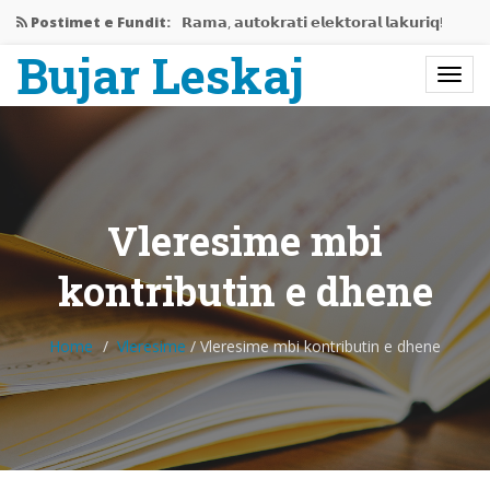
Postimet e Fundit:
𝗥𝗮𝗺𝗮, 𝗮𝘂𝘁𝗼𝗸𝗿𝗮𝘁𝗶 𝗲𝗹𝗲𝗸𝘁𝗼𝗿𝗮𝗹 𝗹𝗮𝗸𝘂𝗿𝗶𝗾!
Bujar Leskaj
Jemi në mes të krizës…
Rama gati të përjashtojë Shqipërinë…
𝗘𝗱𝗶𝘁𝗼𝗿𝗶𝗮𝗹𝗶 𝗶 𝗽𝗲𝗿𝗯𝗮𝘀𝗵𝗸𝗲𝘁 𝗥𝗮𝗺𝗮-𝗩𝘂𝗰𝗶𝗰,
𝗻𝗷𝗲…
Vleresime mbi
Bashkëbisedim me Bujar Leskaj
kontributin e dhene
Home
Vleresime
/
Vleresime mbi kontributin e dhene