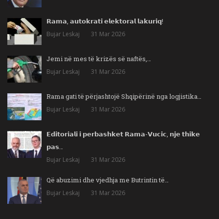
𝗥𝗮𝗺𝗮, 𝗮𝘂𝘁𝗼𝗸𝗿𝗮𝘁𝗶 𝗲𝗹𝗲𝗸𝘁𝗼𝗿𝗮𝗹 𝗹𝗮𝗸𝘂𝗿𝗶𝗾!
Bujar Leskaj
31 Mar 2026
Jemi në mes të krizës së naftës,…
Bujar Leskaj
31 Mar 2026
Rama gati të përjashtojë Shqipërinë nga logjistika…
Bujar Leskaj
31 Mar 2026
𝗘𝗱𝗶𝘁𝗼𝗿𝗶𝗮𝗹𝗶 𝗶 𝗽𝗲𝗿𝗯𝗮𝘀𝗵𝗸𝗲𝘁 𝗥𝗮𝗺𝗮-𝗩𝘂𝗰𝗶𝗰, 𝗻𝗷𝗲 𝘁𝗵𝗶𝗸𝗲
𝗽𝗮𝘀…
Bujar Leskaj
31 Mar 2026
Që abuzimi dhe vjedhja me Butrintin të…
Bujar Leskaj
31 Mar 2026