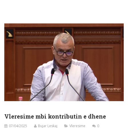
Vleresime mbi kontributin e dhene
07/04/2025
Bujar Leskaj
Vleresime
0