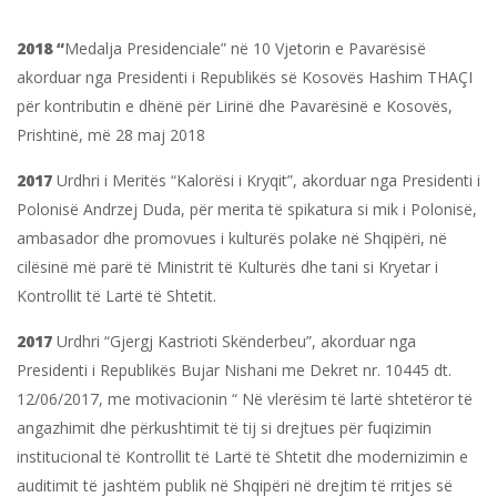
2018 “
Medalja Presidenciale” në 10 Vjetorin e Pavarësisë
akorduar nga Presidenti i Republikës së Kosovës Hashim THAÇI
për kontributin e dhënë për Lirinë dhe Pavarësinë e Kosovës,
Prishtinë, më 28 maj 2018
2017
Urdhri i Meritës “Kalorësi i Kryqit”, akorduar nga Presidenti i
Polonisë Andrzej Duda, për merita të spikatura si mik i Polonisë,
ambasador dhe promovues i kulturës polake në Shqipëri, në
cilësinë më parë të Ministrit të Kulturës dhe tani si Kryetar i
Kontrollit të Lartë të Shtetit.
2017
Urdhri “Gjergj Kastrioti Skënderbeu”, akorduar nga
Presidenti i Republikës Bujar Nishani me Dekret nr. 10445 dt.
12/06/2017, me motivacionin “ Në vlerësim të lartë shtetëror të
angazhimit dhe përkushtimit të tij si drejtues për fuqizimin
institucional të Kontrollit të Lartë të Shtetit dhe modernizimin e
auditimit të jashtëm publik në Shqipëri në drejtim të rritjes së