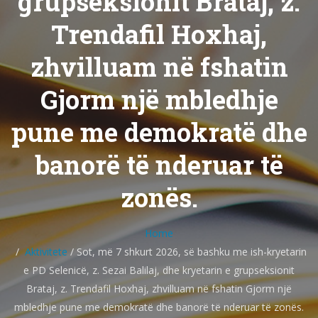
grupseksionit Brataj, z.
Trendafil Hoxhaj,
zhvilluam në fshatin
Gjorm një mbledhje
pune me demokratë dhe
banorë të nderuar të
zonës.
Home
Aktivitete
/
Sot, më 7 shkurt 2026, së bashku me ish-kryetarin
e PD Selenicë, z. Sezai Balilaj, dhe kryetarin e grupseksionit
Brataj, z. Trendafil Hoxhaj, zhvilluam në fshatin Gjorm një
mbledhje pune me demokratë dhe banorë të nderuar të zonës.