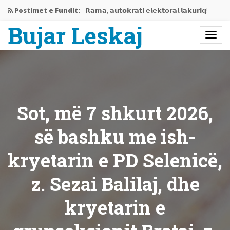
Postimet e Fundit:
𝗥𝗮𝗺𝗮, 𝗮𝘂𝘁𝗼𝗸𝗿𝗮𝘁𝗶 𝗲𝗹𝗲𝗸𝘁𝗼𝗿𝗮𝗹 𝗹𝗮𝗸𝘂𝗿𝗶𝗾!
Bujar Leskaj
Jemi në mes të krizës…
Rama gati të përjashtojë Shqipërinë…
𝗘𝗱𝗶𝘁𝗼𝗿𝗶𝗮𝗹𝗶 𝗶 𝗽𝗲𝗿𝗯𝗮𝘀𝗵𝗸𝗲𝘁 𝗥𝗮𝗺𝗮-𝗩𝘂𝗰𝗶𝗰,
𝗻𝗷𝗲…
Sot, më 7 shkurt 2026,
Bashkëbisedim me Bujar Leskaj
së bashku me ish-
kryetarin e PD Selenicë,
z. Sezai Balilaj, dhe
kryetarin e