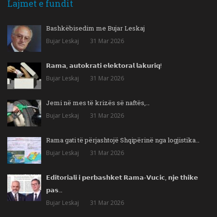
Lajmet e fundit
Bashkëbisedim me Bujar Leskaj
Bujar Leskaj
31 Mar 2026
𝗥𝗮𝗺𝗮, 𝗮𝘂𝘁𝗼𝗸𝗿𝗮𝘁𝗶 𝗲𝗹𝗲𝗸𝘁𝗼𝗿𝗮𝗹 𝗹𝗮𝗸𝘂𝗿𝗶𝗾!
Bujar Leskaj
31 Mar 2026
Jemi në mes të krizës së naftës,…
Bujar Leskaj
31 Mar 2026
Rama gati të përjashtojë Shqipërinë nga logjistika…
Bujar Leskaj
31 Mar 2026
𝗘𝗱𝗶𝘁𝗼𝗿𝗶𝗮𝗹𝗶 𝗶 𝗽𝗲𝗿𝗯𝗮𝘀𝗵𝗸𝗲𝘁 𝗥𝗮𝗺𝗮-𝗩𝘂𝗰𝗶𝗰, 𝗻𝗷𝗲 𝘁𝗵𝗶𝗸𝗲
𝗽𝗮𝘀…
Bujar Leskaj
31 Mar 2026