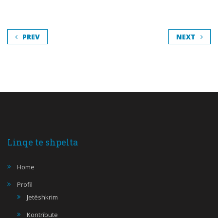
PREV
NEXT
Linqe te shpelta
Home
Profil
Jetëshkrim
Kontribute