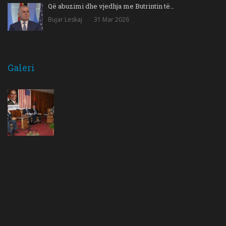
Që abuzimi dhe vjedhja me Butrintin të…
Bujar Leskaj
31 Mar 2026
Galeri