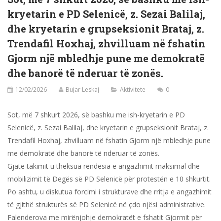
kryetarin e PD Selenicë, z. Sezai Balilaj,
dhe kryetarin e grupseksionit Brataj, z.
Trendafil Hoxhaj, zhvilluam në fshatin
Gjorm një mbledhje pune me demokratë
dhe banorë të nderuar të zonës.
12/02/2026
Bujar Leskaj
Aktivitete
0
Sot, më 7 shkurt 2026, së bashku me ish-kryetarin e PD
Selenicë, z. Sezai Balilaj, dhe kryetarin e grupseksionit Brataj, z.
Trendafil Hoxhaj, zhvilluam në fshatin Gjorm një mbledhje pune
me demokratë dhe banorë të nderuar të zonës.
Gjatë takimit u theksua rëndësia e angazhimit maksimal dhe
mobilizimit të Degës së PD Selenicë për protestën e 10 shkurtit.
Po ashtu, u diskutua forcimi i strukturave dhe rritja e angazhimit
të gjithë strukturës së PD Selenicë në çdo njësi administrative.
Falenderova me mirënjohje demokratët e fshatit Gjormit për