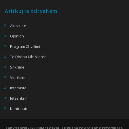
Artikuj te ndryshëm
Aktivitete
Opinion
Program Zhvillimi
Të Dhëna Mbi Vlorën
Shkrime
Vlerësim
Intervista
Jetëshkrim
Kontribute
Copyright@2025 Bujar Leskaj. Të gjitha të drejtat e rezervuara.