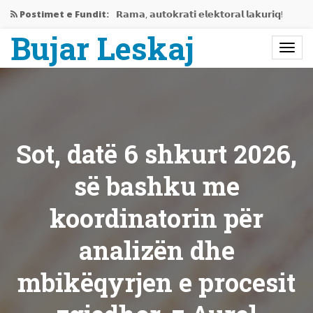
Postimet e Fundit:
𝗥𝗮𝗺𝗮, 𝗮𝘂𝘁𝗼𝗸𝗿𝗮𝘁𝗶 𝗲𝗹𝗲𝗸𝘁𝗼𝗿𝗮𝗹 𝗹𝗮𝗸𝘂𝗿𝗶𝗾!
Bujar Leskaj
Jemi në mes të krizës…
Rama gati të përjashtojë Shqipërinë…
𝗘𝗱𝗶𝘁𝗼𝗿𝗶𝗮𝗹𝗶 𝗶 𝗽𝗲𝗿𝗯𝗮𝘀𝗵𝗸𝗲𝘁 𝗥𝗮𝗺𝗮-𝗩𝘂𝗰𝗶𝗰,
𝗻𝗷𝗲…
Sot, datë 6 shkurt 2026,
Bashkëbisedim me Bujar Leskaj
së bashku me
koordinatorin për
analizën dhe
mbikëqyrjen e procesit